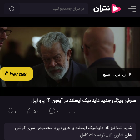
ببین چیه! 🎉
رد کردن تبلیغ
Ad -
00:42
معرفی ویژگی جدید داینامیک ایسلند در آیفون 14 پرو اپل
1
5.0
0
شاید شما نیز نام داینامیک ایسلند یا جزیره پویا مخصوص سری گوشی
های آیفون 14 اپل را شنیده باشید، اما بیایید تا این قابلیت جدید
... توضیحات کامل