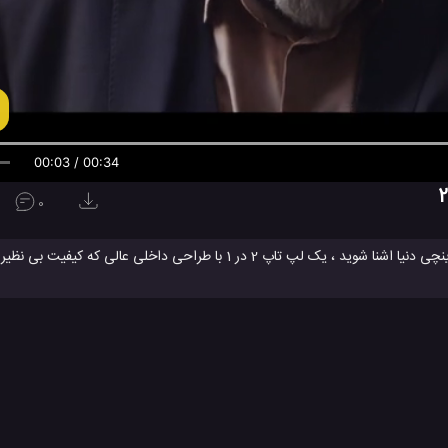
00:04 / 00:34
0
بیایید و خودتان با کوچکترین ، سبک ترین و باهوش ترین لپ تاپ تجاری 15 اینچی دنیا اشنا شوید ، یک لپ تاپ 2 در 1 
لپ تاپ Latitude دل
لپ تاپ جدید
لپ تاپ دل
#
#
#
وژی