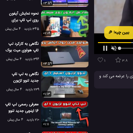
03:59
نحوه نمایش آیفون
روی لپ تاپ برای
اجرای بازی موبایل
345 بازدید
4 سال پیش
ببین چیه! 🎉
02:09
نگاهی به کارکرد لپ
تاپ هواوی میت بوک
ایکس پرو 2022
394 بازدید
4 سال پیش
1
3.8
03:59
نگاهی به لپ تاپ
با طراحی داخلی عالی که کیفیت بی نظیری را عرضه می کند و
جدید لنوو لژیون
اسلیم 7i
239 بازدید
4 سال پیش
لپتاپ Latitude
#
01:13
معرفی رسمی لپ تاپ
16 اینچی جدید لنوو
لژیون 7i
210 بازدید
4 سال پیش
01:11