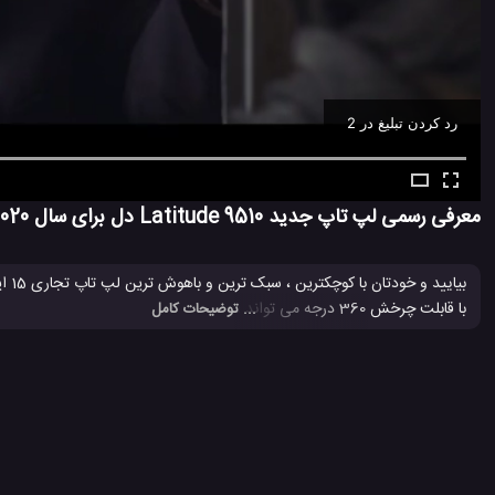
رد کردن تبلیغ در 1
Ad -
00:30
معرفی رسمی لپ تاپ جدید Latitude 9510 دل برای سال 2020
با قابلت چرخش 360 درجه می تواند عملکردی شبیه به یک تبلت را در اختیار کاربران خود قرار دهد.
... توضیحات کامل
Latitude
دل
شرکت دل
لپ تاپ
لپ تاپ 2019
لپ تاپ Latitude 9510 دل
#
#
#
#
#
#
محصولات دل
#
3 هزار بازدید
7 سال پیش
تکنولوژی
لپ تاپ
ویدئو
ویدئو های تکنول