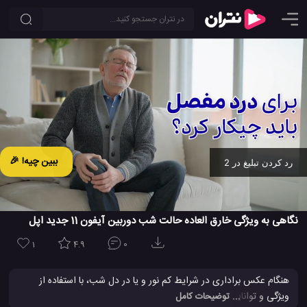
ببین چیه! 🎉
رد کردن تبلیغ در 1
Ad -
00:18
نگاهی به ویژگی خارق العاده حالت شب دوربین آیفون 11 جدید اپل
1
4.9
0
هنگام عکس براداری در شرایط کم نور و یا در دل شب، با استفاده از
ویژگی و توانایی حالت شب (Night mode) در گوشی های همراه
... توضیحات کامل