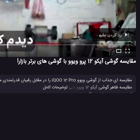
رد کردن تبلیغ
Ad -
00:39
مقایسه گوشی آیکو 12 پرو ویوو با گوشی های برتر بازار!
مقایسه ای جذاب از گوشی ویوو iQOO 12 Pro را در مقابل رقیبان قدرتمندی مانند آیفون 15 پرو مکس، هواوی میت 60 پرو پلاس، شیائومی 14 پرو را در این
... توضیحات کامل
اینچی، چیپست اسنپدراگون 8 نسل 3، باتری 5100 میلی آمپر ساعتی، رم 16 گیگ، دوربین 64 مگاپیکسلی با قابلیت فیلمبرداری 8K و حافظه 256 گیگ تا 1 ترابایت می باشد.
Vivo
بررسی تخصصی گوشی iQOO 12 Pro ویوو
بررسی عملی گوشی iQOO 12 Pro و
#
#
#
تست فنی گوشی آیکو 12 پرو
تست قابلیت های گوشی آیکو 12 پرو
تو
#
#
#
قابلیت های فنی گوشی iQOO 12 Pro ویوو
کمپانی Vivo
گوشی جدید
#
#
#
81 بازدید
3 سال پیش
بررسی
تکنولوژی
موبایل
نقد و بررسی موبایل ه