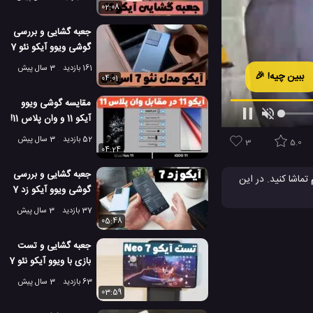
02:08
جعبه گشایی و بررسی
گوشی ویوو آیکو نئو 7
اس ای!
161 بازدید
3 سال پیش
ببین چیه! 🎉
04:01
مقایسه گوشی ویوو
آیکو 11 و وان پلاس 11!
52 بازدید
3 سال پیش
3
5.0
04:24
جعبه گشایی و بررسی
تماشا کنید. در این
گوشی ویوو آیکو زد 7
مقایسه ظاهر گوشی آیکو 12 ویوو با رقیبان بررسی می شود و به مشخصات فنی آنها نمی پردازد. گوشی گوشی iQOO 12 Pro در نوامبر 2023 معرفی شد و دارای صفحه نمایش 6.78
37 بازدید
3 سال پیش
05:48
جعبه گشایی و تست
بازی با ویوو آیکو نئو 7
نسخه ریسینگ!
63 بازدید
3 سال پیش
03:59