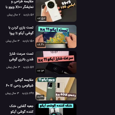
مقایسه طراحی و
نمایشگر X100 ویوو با
شیائومی 14 و آیکو 12
52 بازدید
2 سال پیش
03:53
تست بازی کردن با
گوشی آیکو 11 پرو!
150 بازدید
3 سال پیش
08:40
تست سرعت شارژ
شدن باتری گوشی
آیکو 11 پرو از صفر تا
57 بازدید
3 سال پیش
100!
02:13
مقایسه گوشی
شیائومی ردمی کا 60
پرو در مقابل آیکو 11!
267 بازدید
3 سال پیش
01:49
جعبه گشایی خنک
کننده گوشی آیکو