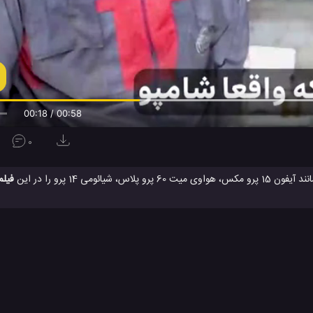
00:19 / 00:58
0
فیلم
یوو
بررسی فنی گوشی آیکو 12 پرو
تست عملی گوشی iQOO 12 Pro ویوو
#
#
انایی های فنی گوشی آیکو 12 پرو
شرکت Vivo
شرکت ویوو
#
#
 ویوو
موبایل Vivo
موبایل جدید Vivo
موبایل جدید ویوو
ویوو
#
#
#
#
ا
ویدئو
ویدئو های بررسی