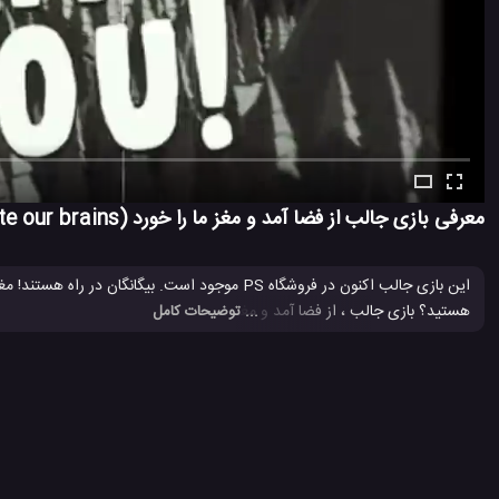
معرفی بازی جالب از فضا آمد و مغز ما را خورد (It came from space and ate our brains) برای PS4
این بازی جالب اکنون در فروشگاه PS موجود است. بیگ
هستید؟ بازی جالب ، از فضا آمد و مغز ما را خورد را انتخاب کنید. یک بازی تیراندازی منحصر به فرد Arcade از بالا به پایین. در حالی که هنو
... توضیحات کامل
PS4
بازی It came from space and ate our brains
بازی PS4
#
#
#
پلی استیشن PS
کنسول PS4
#
#
3.6 هزار بازدید
7 سال پیش
بازی
تکنولوژی
ویدئو
ویدئو های بازی