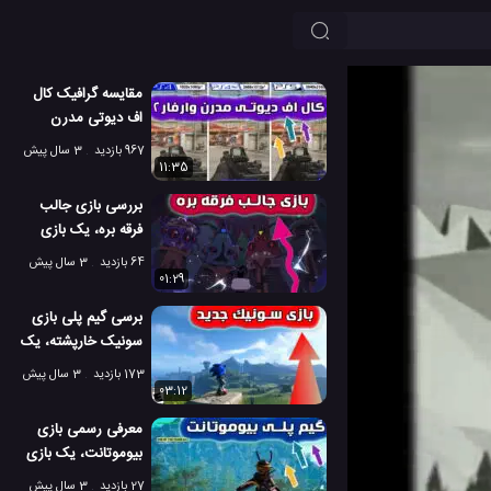
مقایسه گرافیک کال
اف دیوتی مدرن
وارفار2، در PS4 و
967 بازدید
3 سال پیش
PS5
11:35
بررسی بازی جالب
فرقه بره، یک بازی
بسیار سرگرم کننده
64 بازدید
3 سال پیش
01:29
برسی گیم پلی بازی
سونیک خارپشته، یک
بازی ماجراجویانه
173 بازدید
3 سال پیش
03:12
معرفی رسمی بازی
بیوموتانت، یک بازی
عالی و هیجانی
27 بازدید
3 سال پیش