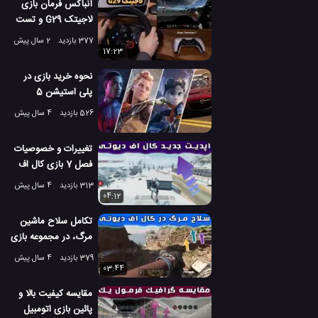
آنباکس فرمان بازی
لاجیتک G29 و تست
بازی گرن توریسمو با
377 بازدید
2 سال پیش
فرمان
17:23
نحوه خرید بازی در
پلی استیشن 5
526 بازدید
4 سال پیش
تغییرات و خصوصیات
فصل 7 بازی کال اف
دیوتی موبایل
313 بازدید
4 سال پیش
04:12
تکامل سلاح ماشین
مرگ، در مجموعه بازی
های کال اف دیوتی
379 بازدید
4 سال پیش
03:44
مقایسه کیفیت بالا و
پائین بازی اتومبیل