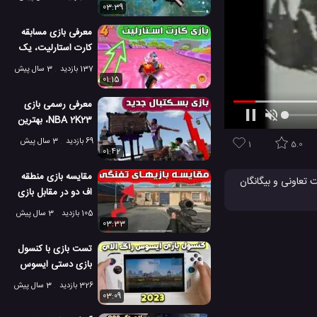
03:39
معرفی بازی مسابقه
کارت استارلیت، یک
بازی عالی و رقابت
137 بازدید
3 سال پیش
01:15
معرفی رسمی بازی
NBA 2K23، بهترین
بازی رقابتی 2023
69 بازدید
3 سال پیش
1
5.0
01:42
مقایسه بازی منطقه
 حالت تعاونی و بیگانگان
اف دو در مقابل بازی
رینبو سیکس
105 بازدید
3 سال پیش
پلی استیشن 4
03:33
تست بازی با کنسول
بازی دستی ایسوس
راگ الای 2023
326 بازدید
3 سال پیش
03:09