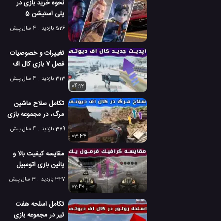
نحوه خرید بازی در
پلی استیشن 5
526 بازدید
4 سال پیش
تغییرات و خصوصیات
فصل 7 بازی کال اف
دیوتی موبایل
313 بازدید
4 سال پیش
04:12
تکامل سلاح ماشین
مرگ، در مجموعه بازی
های کال اف دیوتی
379 بازدید
4 سال پیش
03:44
مقایسه کیفیت بالا و
پائین بازی اتومبیل
رانی فرمول 1
327 بازدید
3 سال پیش
02:40
تکامل اسلحه هفت
تیر در مجموعه بازی