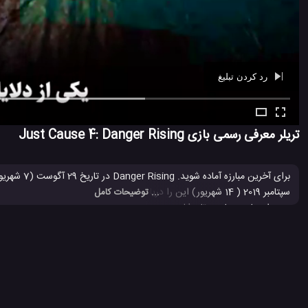
رد کردن تبلیغ
Ad -
00:42
تریلر معرفی رسمی بازی Just Cause 4: Danger Rising
... توضیحات کامل
بردن او، پایین بیاورد. تام شلدون به مأموریت خود برای متوقف کردن آژانس می
The Stormalong EM Zero، یک تفنگ گرانشی که به طور قابل توجهی قدرت شلیک تام را ارتقا می دهد.
بازی Just Cause 4
بازی Just Cause 4: Danger Rising
بازی کا
#
#
#
3.7 هزار بازدید
7 سال پیش
بازی
تکنولوژی
ویدئو
ویدئو های بازی