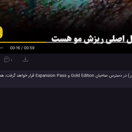
00:17 / 00:59
0
سپتامبر 2019 ( 14 شهریور) این را دریافت خواهند کرد. در بازی جدید Just Cause 4: Danger Rising، تام متعهد می شود که آژانس را 
 پردازد، آن هم با تمام عناصر بازی جدید و در حال تغییر مانند هاوور بورد و شکس
مپیوتر
بازی کامپیوتر PC
بازی کامپیوتری
#
#