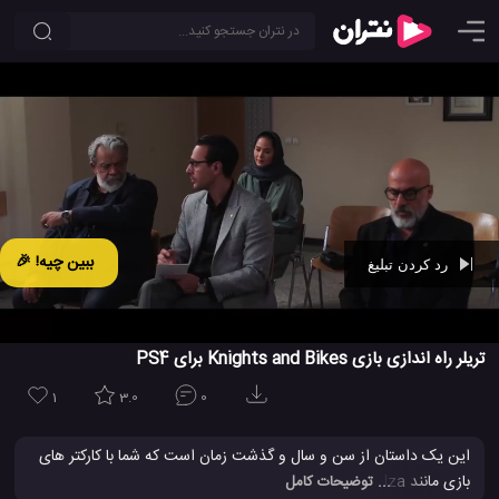
ببین چیه! 🎉
رد کردن تبلیغ
Ad -
00:41
تریلر راه اندازی بازی Knights and Bikes برای PS4
1
3.0
0
این یک داستان از سن و سال و گذشت زمان است که شما با کارکتر های
بازی مانند Nessa & Demelza و Penfurzy همراه با دوچرخه های
... توضیحات کامل