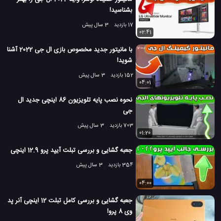
بشناسید!
7.9 هزار بازدید
7 سال پیش
تصویری
تکنولوژی
ویدئو
ویدئو های تکن
17 بازدید
3 سال پیش
02:41
با مانیتور جدید مخصوص بازی ال جی 2022 آشنا
شوید!
152 بازدید
3 سال پیش
04:01
نحوه نصب پایه تلویزیون 86 اینچی جدید ال
جی
703 بازدید
3 سال پیش
01:20
جعبه گشایی و بررسی تبلت آیپد پرو 12.9 اینچی
354 بازدید
3 سال پیش
04:00
جعبه گشایی و بررسی کامل تبلت 12 اینچی آنر پد
وی 8 پرو!