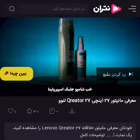
ببین چیه! 🎉
رد کردن تبلیغ
Ad -
00:42
معرفی مانیتور 27 اینچی Qreator 27 لنوو
1
3.0
0
خودتان معرفی مانیتور خلاقانه Lenovo Qreator 27 را مشاهده کنید،
یک نمایشگر و مانتیور براق و هوشمند ، Lenovo Qreator 27 یک ظاهر
... توضیحات کامل