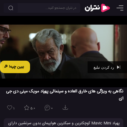
ببین چیه! 🎉
رد کردن تبلیغ
Ad -
00:43
نگاهی به ویژگی های خارق العاده و سینمائی پهپاد مویک مینی دی جی
ای
1
5.0
0
پهپاد Mavic Mini کوچکترین و سبکترین هواپیمای بدون سرنشین دارای