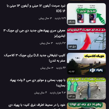
نبرد سرعت آیفون 12 مینی و آیفون 13 مینی با
IOS 16
729 بازدید
3 سال پیش
08:01
معرفی سری پهپادهای جدید دی جی ای مویک 3
اینترپرایز
63 بازدید
3 سال پیش
03:52
کلیپ تبلیغاتی جدید DJI برای مویک 3 کلاسیک:
سفر به لندن!
66 بازدید
3 سال پیش
01:22
با چوب بستنی و موتور دی سی 6 ولت پهپاد
بسازید!
9.3 هزار بازدید
4 سال پیش
03:10
خود را در محیط اطراف غرق کنید؛ با پهپاد دی