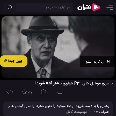
ببین چیه! 🎉
رد کردن تبلیغ
Ad -
00:25
با سری موبایل های P30 هواوی بیشتر آشنا شوید !
1
3.7
0
رهبری را بر عهده بگیرید. وضع موجود را تغییر دهید. با سری گوشی های
همراه HUAWEIP 30. می توانید تاریخ را بازنوسی کنید. گوشی های
... توضیحات کامل