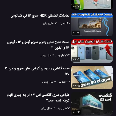
00:17
نمایشگر تطبیقی HDR سری 12 تی شیائومی
60 بازدید
3 سال پیش
00:20
تست شارژ شدن باتری سری آیفون 14 ، آیفون
13 و آیفون 11
774 بازدید
3 سال پیش
08:01
جعبه گشایی و بررسی گوشی های سری ردمی کا
60!
112 بازدید
3 سال پیش
03:15
طراحی سری گلکسی اس 23 از چه چیزی الهام
گرفته شده است؟
133 بازدید
3 سال پیش
00:46