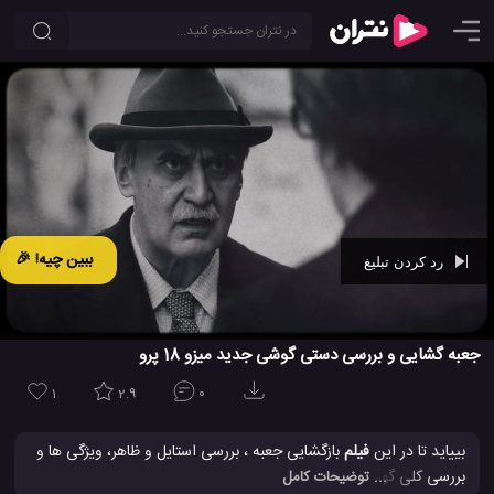
ببین چیه! 🎉
رد کردن تبلیغ
Ad -
00:25
جعبه گشایی و بررسی دستی گوشی جدید میزو 18 پرو
1
2.9
0
بییاید تا در این
فیلم
بازگشایی جعبه ، بررسی استایل و ظاهر، ویژگی ها و
بررسی کلی گوشی جدید Meizu 18 Pro را ببینید. این گوشی میزو 18
... توضیحات کامل