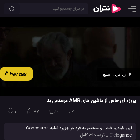
ببین چیه! 🎉
رد کردن تبلیغ
Ad -
00:41
پروژه ای خاص از ماشین های AMG مرسدس بنز
1
3.7
0
این خودرو خاص و منحصر به فرد در جزیره املیه Concourse
D'elegance دیده شده است. این اتوموبیل ویژه به عنوان یک نمونه و
... توضیحات کامل