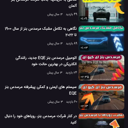
آلمان
49 بازدید
3 سال پیش
01:09
نگاهی به تکامل مشبک مرسدس بنز از سال 1900
تا 2022
89 بازدید
3 سال پیش
01:03
اتومبیل مرسدس بنز EQE جدید، رانندگی
الکتریکی در بهترین حالت خود
24 بازدید
3 سال پیش
02:35
سیستم های ایمنی و کمکی پیشرفته مرسدس بنز
EQE
60 بازدید
3 سال پیش
02:13
در کنار شرکت مرسدس بنز، رویاهای خود را دنبال
کنید