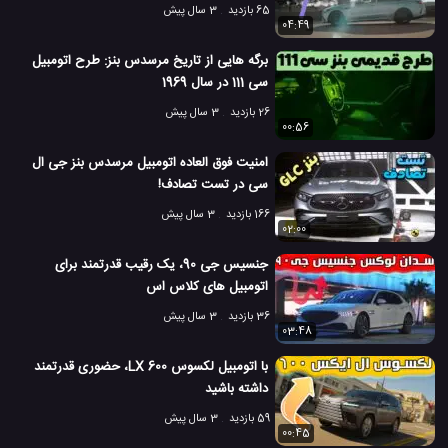
65 بازدید
3 سال پیش
04:49
برگه هایی از تاریخ مرسدس بنز: طرح اتومبیل
سی 111 در سال 1969
26 بازدید
3 سال پیش
00:56
امنیت فوق العاده اتومبیل مرسدس بنز جی ال
سی در تست تصادف!
166 بازدید
3 سال پیش
02:00
جنسیس جی 90، یک رقیب قدرتمند برای
اتومبیل های کلاس اس
36 بازدید
3 سال پیش
03:48
با اتومبیل لکسوس LX 600، حضوری قدرتمند
داشته باشید
59 بازدید
3 سال پیش
00:45