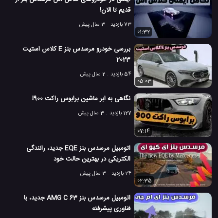
مرسدس بنز میباخ 6
مرسدس بنز میباخ S
#
#
قدیم تا الان!
مرسدس بنز میباخ S 650
مرسدس میباخ
میباخ 6
#
73 بازدید
#
3 سال پیش
#
01:32
402 بازدید
4 سال پیش
اتومبیل
بررسی
بررسی ماشین ها
ماشین
وی
بررسی خودرو مرسدس بنز E کلاس استیت
2023
54 بازدید
2 سال پیش
05:03
نگاهی به ابر ماشین برابوس راکت 900!
127 بازدید
3 سال پیش
07:14
اتومبیل مرسدس بنز EQE جدید، رانندگی
الکتریکی در بهترین حالت خود
24 بازدید
3 سال پیش
02:35
اتومبیل مرسدس بنز AMG C 63 جدید، با
فناوری پیشرفته