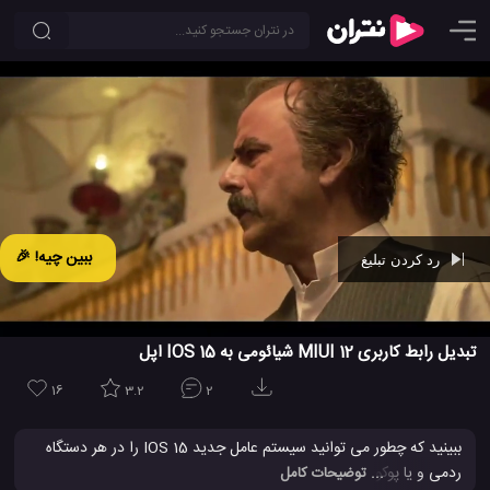
ببین چیه! 🎉
رد کردن تبلیغ
Ad -
00:43
تبدیل رابط کاربری MIUI 12 شیائومی به IOS 15 اپل
16
3.2
2
ببینید که چطور می توانید سیستم عامل جدید IOS 15 را در هر دستگاه
ردمی و یا پوکو شیائومی نصب کنید ، شما می توانید در اصل یک روش
... توضیحات کامل