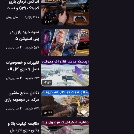
آنباکس فرمان بازی
لاجیتک G29 و تست
بازی گرن توریسمو با
377 بازدید
2 سال پیش
فرمان
17:23
نحوه خرید بازی در
پلی استیشن 5
526 بازدید
4 سال پیش
تغییرات و خصوصیات
فصل 7 بازی کال اف
دیوتی موبایل
313 بازدید
4 سال پیش
04:12
تکامل سلاح ماشین
مرگ، در مجموعه بازی
های کال اف دیوتی
379 بازدید
4 سال پیش
03:44
مقایسه کیفیت بالا و
پائین بازی اتومبیل