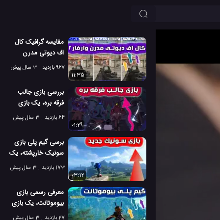
مقایسه گرافیک کال
اف دیوتی مدرن
وارفار2، در PS4 و
967 بازدید
3 سال پیش
PS5
11:35
بررسی بازی جالب
فرقه بره، یک بازی
بسیار سرگرم کننده
64 بازدید
3 سال پیش
01:29
برسی گیم پلی بازی
سونیک خارپشته، یک
بازی ماجراجویانه
173 بازدید
3 سال پیش
03:12
معرفی رسمی بازی
بیوموتانت، یک بازی
عالی و هیجانی
27 بازدید
3 سال پیش