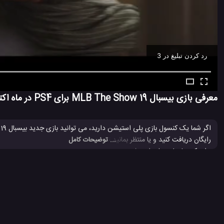
رد کردن تبلیغ در 2
Ad -
00:31
معرفی بازی بیسبال MLB The Show 19 برای PS4 در ماه اکتبر
... توضیحات کامل
برای کنسول بازی پلی استیشن در دسترس خواهد بود و شما می توانید یک تجربه کامل لیگ بازی های MLB را با
PS4
بازی MLB 2019
بازی MLB The Show 19
بازی PS4
#
#
#
#
#
کنسول PS4
#
1.6 هزار بازدید
7 سال پیش
بازی
تکنولوژی
ویدئو
ویدئو های بازی