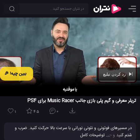
ببین چیه! 🎉
رد کردن تبلیغ
Ad -
01:09
تریلر معرفی و گیم پلی بازی جالب Music Racer برای PS4
1
4.5
0
در مسیرهای فوتونی و نئونی نورانی با سرعت بالا حرکت کنید. ضرب و
شتم کنید و جوایز را جمع آوری کنید ، ریتم آهنگ خود را در دست
... توضیحات کامل