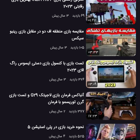
بازی Need for Speed ​​
بازی NEED FOR SPEED
#
#
رقابتی 2023
69 بازدید
3 سال پیش
بازی Need for Speed Heat
بازی نیاز به سرعت
#
#
01:42
نسخه جدید Need For Speed
نیاز به سرعت
نید فور اسپید
مقایسه بازی منطقه اف دو در مقابل بازی رینبو
#
#
#
سیکس
7.3 هزار بازدید
7 سال پیش
بازی
تکنولوژی
ویدئو
ویدئو های بازی
105 بازدید
3 سال پیش
03:33
تست بازی با کنسول بازی دستی ایسوس راگ
الای 2023
326 بازدید
3 سال پیش
03:09
آنباکس فرمان بازی لاجیتک G29 و تست بازی
گرن توریسمو با فرمان
377 بازدید
2 سال پیش
17:23
نحوه خرید بازی در پلی استیشن 5
525 بازدید
4 سال پیش