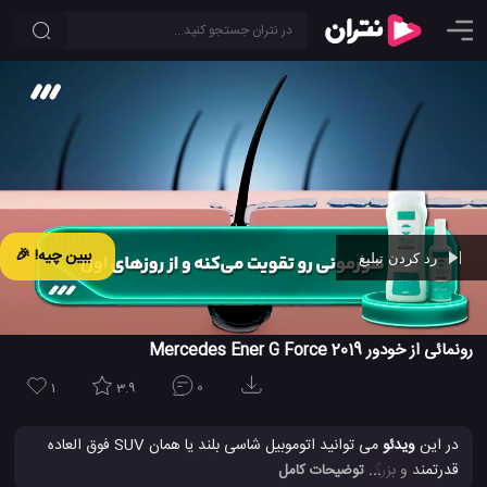
ببین چیه! 🎉
رد کردن تبلیغ
Ad -
00:45
رونمائی از خودور Mercedes Ener G Force 2019
1
3.9
0
در این
ویدئو
می توانید اتوموبیل شاسی بلند یا همان SUV فوق العاده
قدرتمند و بزرگ Ener G Force مرسدس بنز را مشاهده کنید. یک
... توضیحات کامل