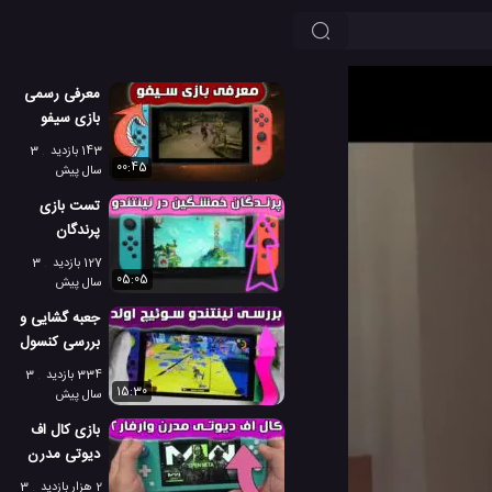
معرفی رسمی
بازی سیفو
برای کنسول
143 بازدید
3
نینتندو سوییچ
00:45
سال پیش
تست بازی
پرندگان
خشمگین 2، بر
127 بازدید
3
روی کنسول
05:05
سال پیش
نینتندو سوییچ
جعبه گشایی و
بررسی کنسول
بازی نینتندو
334 بازدید
3
سوئیچ نسخه
15:30
سال پیش
OLED
بازی کال اف
دیوتی مدرن
وارفار 2 در
2 هزار بازدید
3