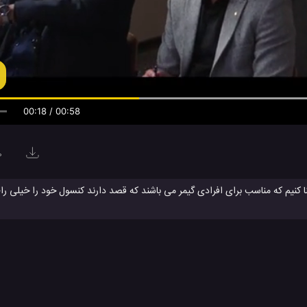
00:19 / 00:58
0
شنا کنیم که مناسب برای افرادی گیمر می باشند که قصد دارند کنسول خود را خیلی 
نسول همراه نینتندو سوییچ می باشد که در دنیا عرضه خواهد شد ؛ شکل و شمایل و طراحی آن برگرفت
رین رنگ ها را انتخاب کرده است و برای این مدل جدید از نینتندو سوییچ، رنگ نار
ده در بالای صفحه را تماشا کنید و شاهد برخی از گفته های بنده باشید و لذت ببرید
نینتندو سوئیچ
نینتندو سوئیچ اولد
نینتندو سوئیچ جدید
نینتندو سوئ
#
#
#
#
زات
تکنولوژی
تکنولوژی های گوناگون
ویدئو
ویدئو های بازی
ویدئو های بر