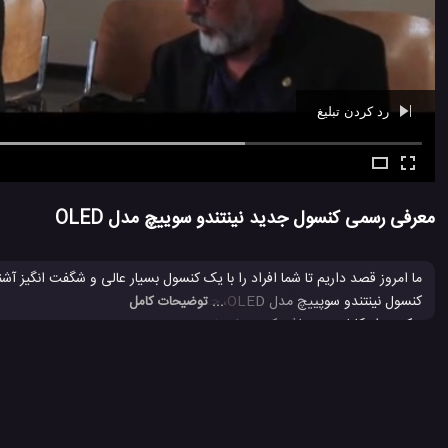
رد کردن تبلیغ
Ad -
00:39
معرفی رسمی کنسول جدید نینتندو سوییچ مدل OLED
ما امروز قصد داریم تا شما افراد را با یک کنسول بسیار عالی و شگفت انگیز آ
کنسول نینتندو سوپییچ مدل OLED، جدید ترین مدل ک
... توضیحات کامل
پوکمون اسکارلت می باشد که بسیار جلب خواهد بود؛ سازنده از رنگ بندی، بهت
است. برای اطلاعات بیشتر از این بازی جذاب پیشنهاد می کنم تریلر قرار داده ش
بازی های نینتندو سوئیچ
بررسی کنسول بازی نینتندو سوییچ
نینتندو
#
#
#
نینتندو سوئیچ لایت
نینتندو سوئیچ نسخه محدود
نینتندو سوییچ
#
#
#
90 بازدید
4 سال پیش
بازی
بررسی
بررسی بازی ها
بررسی دیگر تجهی