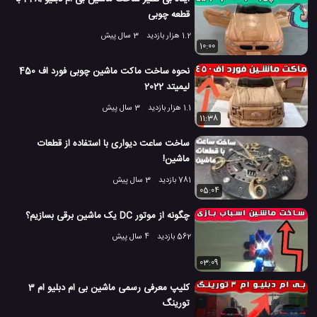
قطعه چوبی
1.2 هزار بازدید
3 سال پیش
10:00
نحوه ساخت ماکت ماشین چوبی فورد اف 450
لیمیتد 2022
1.1 هزار بازدید
3 سال پیش
11:38
ساخت ساعت دیواری با استفاده از قطعات
ماشین!
781 بازدید
3 سال پیش
05:04
چگونه از موتور DC یک ماشین برقی بسازیم؟
562 بازدید
4 سال پیش
03:09
کلیپ معرفی رسمی ماشین بی ام دبلیو ام 3
تورینگ