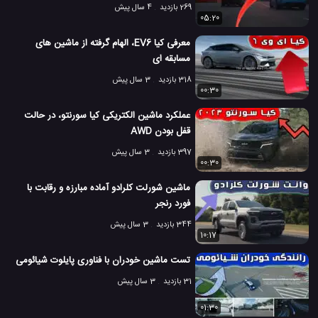
269 بازدید
4 سال پیش
05:20
معرفی کیا EV6، الهام گرفته از ماشین های
مسابقه ای
318 بازدید
3 سال پیش
00:30
عملکرد ماشین الکتریکی کیا سورنتو، در حالت
قفل بودن AWD
397 بازدید
3 سال پیش
00:30
ماشین شورلت کلرادو آماده مبارزه و رقابت با
فورد رنجر
344 بازدید
3 سال پیش
10:17
تست ماشین خودران با فناوری پایلوت شیائومی
31 بازدید
3 سال پیش
01:30