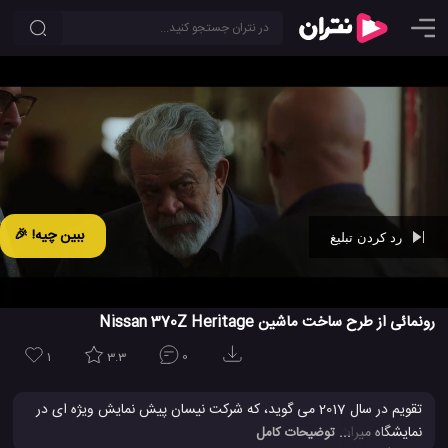
ببین چیه! 🎉
رد کردن تبلیغ
Ad -
00:42
رونمائی از طرح ساخت ماشین Nissan 370Z Heritage
1
3.3
0
تقویم در سال 2017 می گوید، که شرکت نیسان پیش نمایش ویژه ای در
نمایشگاه میراث کوپه خود از اتوموبیل 370Z Heritage 2018 و در
... توضیحات کامل