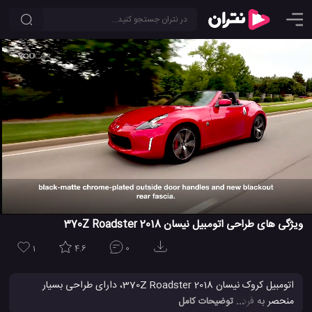
ویژگی های طراحی اتومبیل نیسان 370Z Roadster 2018
1
4.6
0
اتومبیل کروک نیسان 370Z Roadster 2018، دارای طراحی بسیار
منحصر به فرد و فوق العاده ای است. در این ویدئو جزئیات طراحی
... توضیحات کامل