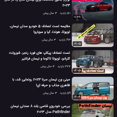
2023
50 بازدید
3 سال پیش
01:38
مقایسه تست تصادف 5 خودرو سدان نیسان،
تویوتا، هوندا، کیا و سوبارو!
193 بازدید
3 سال پیش
08:05
تست تصادف پیکاپ های فورد رنجر، شورولت
کلرادو، تویوتا تاکوما و نیسان فرانتیر
377 بازدید
3 سال پیش
06:05
مینی ون نیسان سرنا 2023 رونمایی شد، با
ظاهری جذاب و حرفه ای!
59 بازدید
3 سال پیش
04:09
بررسی خودروی شاسی بلند 8 صندلی نیسان
Pathfinder مدل 2023