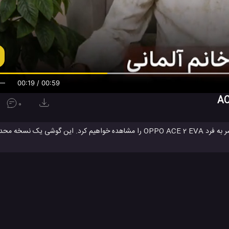
00:20 / 00:59
0
در این ویدئو بازگشایی جعبه و بررسی ظاهر و ویژگی های گوشی خاص و منحصر به فرد OPPO ACE 2 EVA را مشاهده خواهیم ک
است و لوازم جانبی های فوق العاده عالی 
ای بیرونی با رنگ های مانگا مجدداً مورد بازسازی قرار گرفته است ، بسته بندی کام
نسخه کاملا خاص از گوشی اوپو ACE 2 EVA آشنا شوید...
Oppo R
بررسی گوشی اوپو Ace 2
بررسی گوشی اوپو ACE 2 EVA
#
#
گوشی Oppo Ace 2
گوشی اوپو ACE 2 EVA
نسخه محدود گوشی اوپو ACE 2 EVA
#
#
ایل ها
ویدئو
ویدئو های بررسی
ویدئو های تکنولوژی