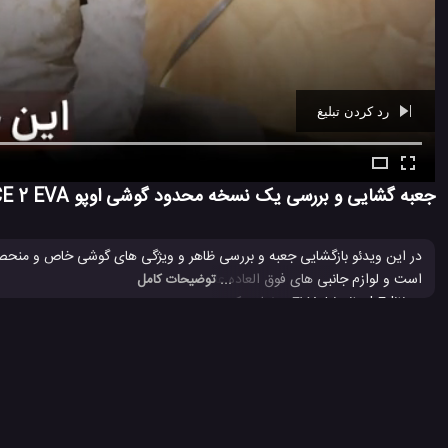
رد کردن تبلیغ
Ad -
00:39
جعبه گشایی و بررسی یک نسخه محدود گوشی اوپو ACE 2 EVA
... توضیحات کامل
همانطور که در بالا گفته شد ، این خیلی بیشتر از یک گوشی معمولی می باشد. نم
وجود دارد که این این گوشی را خاص تر می کند. این
ویدئو
را مشاهده کنید و با این 
Oppo Reno Ace 2
اوپو رنو Ace 2
اوپو رنو آیس 2
بررسی گوشی eno Ace 2
#
#
#
#
بررسی موبایل اوپو رنو Ace 2
جعبه گشایی گوشی اوپو ACE 2 EVA
#
#
#
7.1 هزار بازدید
6 سال پیش
بررسی
تکنولوژی
موبایل
نقد و بررسی موب