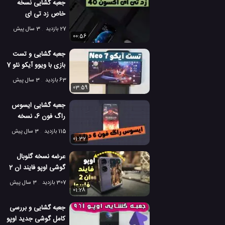
جعبه گشایی نسخه
خاص زد تی ای
آکسون 40 اولترا!
27 بازدید
3 سال پیش
00:56
جعبه گشایی و تست
بازی با ویوو آیکو نئو 7
نسخه ریسینگ!
63 بازدید
3 سال پیش
03:59
جعبه گشایی ایسوس
راگ فون 6، نسخه
دیابلو ایمورتال!
115 بازدید
3 سال پیش
01:32
عرضه نسخه گلوبال
گوشی اوپو فایند ان 2
فلیپ، رقیب گلکسی
307 بازدید
3 سال پیش
زد فلیپ 4!
01:28
جعبه گشایی و بررسی
کامل گوشی جدید اوپو