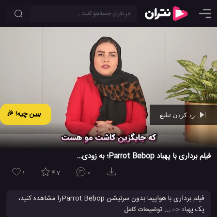
ببین چیه! 🎉
رد کردن تبلیغ
Ad -
01:29
فیلم برداری با پهباد Parrot Bebop؛ به زودی…
1
4.7
0
فیلم برداری با هواپیما بدون سرنیشن Parrot Bebopرا مشاهده کنید،
یک پهباد جدید که می تواند کیفیتی عالی را در
فیلم
برداری ارائه دهد و
... توضیحات کامل