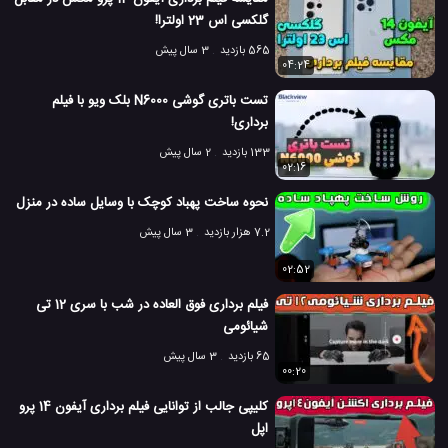
گلکسی اس 23 اولترا!
565 بازدید
3 سال پیش
04:24
تست باتری گوشی N6000 بلک ویو با فیلم
برداری!
133 بازدید
2 سال پیش
02:16
نحوه ساخت پهباد کوچک با وسایل ساده در منزل
7.2 هزار بازدید
3 سال پیش
02:52
فیلم برداری فوق العاده در شب با سری 12 تی
شیائومی
65 بازدید
3 سال پیش
00:20
کلیپی جالب از توانایی فیلم برداری آیفون 14 پرو
اپل