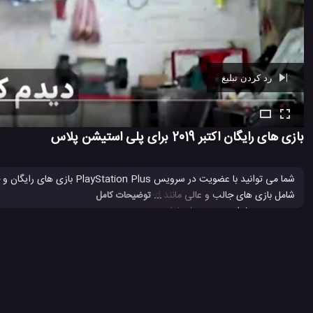
رد کردن تبلیغ
Ad -
00:39
بازی های رایگان اکتبر 2019 برای پلی استیشن پلاس
... توضیحات کامل
در دسترس خواهند بود. پیشنهادات ماهانه ممکن است متفاوت باشد و در معرض 
استیشن شما در دسترس است، می تواند بازی های رایگان جدید و عالی را در اخ
PS4
بازی PS4
بازی پلی استیشن پلاس
بازی های پلی استیشن
#
#
#
#
پلی استیشن جدید
کنسول PS4
#
#
3.6 هزار بازدید
7 سال پیش
بازی
تکنولوژی
ویدئو
ویدئو های بازی