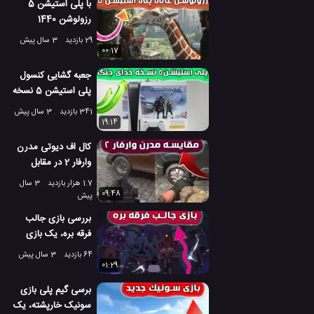
با پلی استیشن 5
رزولوشن 1440
مگاپیکسل را تجربه
29 بازدید
3 سال پیش
کنید
00:17
جعبه گشایی کنسول
پلی استیشن 5 نسخه
خدای جنگ
341 بازدید
3 سال پیش
19:14
کال اف دیوتی مدرن
وارفار 2 در مقابل
مدرن وارفار 2019
1.7 هزار بازدید
3 سال
09:48
پیش
بررسی بازی جالب
فرقه بره، یک بازی
بسیار سرگرم کننده
64 بازدید
3 سال پیش
01:29
برسی گیم پلی بازی
سونیک خارپشته، یک