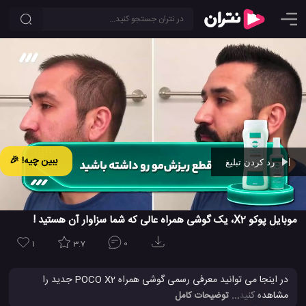
ببین چیه! 🎉
رد کردن تبلیغ
Ad -
00:41
موبایل پوکو X2، یک گوشی همراه عالی که شما سزاوار آن هستید !
1
3.7
0
در اینجا می توانید معرفی رسمی گوشی همراه POCO X2 جدید را
مشاهده کنید. طراحی شده بر اساس فلسفه ، "هر آنچه شما نیاز دارید.
... توضیحات کامل