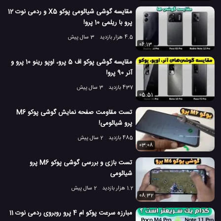
مقایسه گوشی شیائومی پوکو X5 و ردمی نوت 12
تست سرعت تلفن همراه
​​تست سرعت گوشی
#
#
پرو با ریلمی 10 پرو!
4.5 هزار بازدید
3 سال پیش
تست سرعت گوشی همراه
​​تست سرعت موبایل
#
#
06:13
تست سرعت موبایل
تست سرعت هارد کامپیوتر
#
#
مقایسه گوشی پوکو اف 5 پرو، اوپو رینو 10 پرو و
آنر 90 پرو!
جعبه گشایی می 11 لایت 5G شیائومی
#
437 بازدید
3 سال پیش
05:51
مشخصات می 11 لایت 5G شیائومی
#
تست مقاومت صفحه نمایش گوشی پوکو M6
معرفی گوشی می 11 لایت 5G شیائومی
#
پرو شیائومی!
485 بازدید
2 سال پیش
7.4 هزار بازدید
5 سال پیش
بازی
بررسی
تکنولوژی
نقد و بررسی موبا
03:08
تست بازی و بررسی گوشی پوکو M6 پرو
شیائومی
1.2 هزار بازدید
2 سال پیش
08:32
مبارزه سرعت پوکو ام 4 پرو روبروی ردمی نوت 11