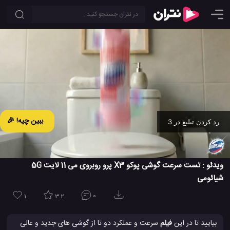
ببین چیه! 🎉
رد کردن تبلیغ در 2
Ad -
00:12
ویدئو : تست سرعت گوشی پوکو X3 پرو روبروی می 11 لایت 5G
شیائومی
1
3.2
0
بیایید تا در این
فیلم
سرعت و عملکرد دو تا از گوشی های جدید و عالی