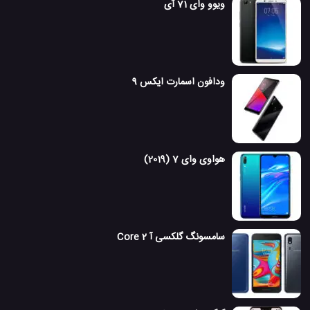
ویوو وای 71 آی
ودافون اسمارت ایکس 9
هواوی وای 7 (2019)
سامسونگ گلکسی آ 2 Core