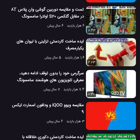
تست و مقایسه دوربین گوشی وان پلاس 8T
در مقابل گلکسی S20 اولترا سامسونگ
6 هزار بازدید
6 سال پیش
2:43
ایده ساخت کاردستی تزئینی با لیوان های
یکبارمصرف
1.6 هزار بازدید
5 سال پیش
6:23
سرگرمی خود را بدون توقف ادامه دهید،
معرفی تلویزیون های هوشمند سامسونگ
7.4 هزار بازدید
7 سال پیش
0:30
مقایسه ویوو iQOO و ودافون اسمارت ایکس
9
3 هزار بازدید
6 سال پیش
ایده ساخت کاردستی دکوری خلاقانه با