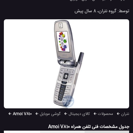
توسط:
گروه نتران
،
8 سال پیش
نتران
محصولات
کالای دیجیتال
گوشی موبایل
Amoi V810
جدول مشخصات فنی تلفن همراه Amoi V810