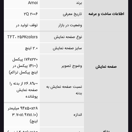
برند
Amoi
اطلاعات ساخت و عرضه
تاریخ معرفی
2006 2Q
وضعیت در بازار
توقف تولید در
نوع صفحه نمایش
TFT، 256Kcolors
سایز صفحه نمایش
2.0 اینچ
176x220 پیکسل
وضوح تصویر
(~141 پیکسل در
صفحه نمایش
اینچ پیکسل تراکم)
~26.8% از بدنه را
نسبت صفحه نمایش به
صفحه نمایش
بدنه
پوشانده
94x50x28 میلیمتر
اندازه
(3.70x1.97x1.10
اینچ)
بدنه