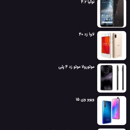
نوکیا 4.2
لاوا زد 40
موتورولا موتو زد 4 پلی
ویوو وی 15