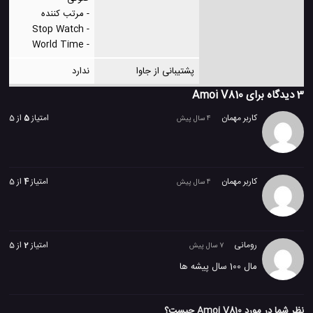
- مرتب کننده
- Stop Watch
- World Time
پشتیبانی از جاوا
ندارد
3 دیدگاه برای
Amoi V810
کاربر مهمان
امتیاز
5
از 5
4 سال پیش
کاربر مهمان
امتیاز
4
از 5
4 سال پیش
رومانی
امتیاز
2
از 5
7 سال پیش
مال 100 سال پیشه ها
نظر شما در مورد Amoi V810 چیست؟