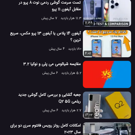
تست سرعت گوشی ردمی نوت 8 پرو در
مقابل آیفون 11 پرو
11.3 هزار بازدید
7 سال پیش
7:38
آیفون 14 پلاس یا آیفون 13 پرو مکس، سریع
ترین ؟
180 بازدید
4 سال پیش
6:02
مقایسه شیائومی می پلی و نوکیا 3.2
5.2 هزار بازدید
6 سال پیش
جعبه گشایی و بررسی کامل گوشی جدید
ریلمی Q2 5G
2.7 هزار بازدید
6 سال پیش
14:02
امکانات کامل رولز رویس فانتوم سری دو برای
سال 2023