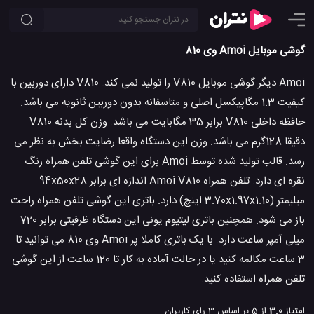
گوشی موبایل Amoi وی 810
Amoi دیگر گوشی موبایل V810 را تولید نمی کند. V810 دارای دوربین با
کیفیت 1.3 مگاپیکسل اصلی و متاسفانه بدون دوربین ثانویه می باشد.
حافظه داخلی V810 برابر 35 مگابایت می باشد. وزن کل بدنه V810
دقیقا 128گرم می باشد. وزن این دستگاه واقعا رضایت بخش به نظر می
رسد. قالب تولید شده توسط Amoi برای این گوشی تلفن همراه رنگ
نقره ای دارد. تلفن همراه Amoi V810 اندازه ای برابر 94x50x28
میلیمتر (3.70x1.97x1.10 اینچ) دارد. باتری این گوشی تلفن همراه راحت
باز می شود. همچنین باتری لیتیوم یونی این دستگاه ظرفیتی برابر 720
میلی آمپر ساعت دارد. با یک باتری کاملا پر Amoi وی 810 می توانید تا
3 ساعت مکالمه کنید یا در حالت آماده به کار تا 120 ساعت از این گوشی
تلفن همراه استفاده کنید.
امتیاز
3.0
از 5 بر اساس
3
رای کاربران