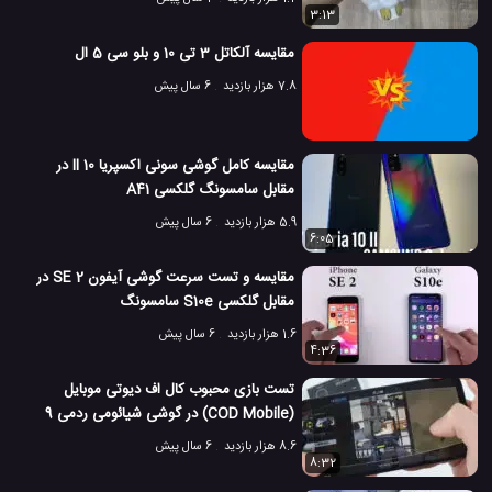
3:13
مقایسه آلکاتل 3 تی 10 و بلو سی 5 ال
7.8 هزار بازدید
6 سال پیش
مقایسه کامل گوشی سونی اکسپریا 10 II در
مقابل سامسونگ گلکسی A41
5.9 هزار بازدید
6 سال پیش
6:05
مقایسه و تست سرعت گوشی آیفون SE 2 در
مقابل گلکسی S10e سامسونگ
1.6 هزار بازدید
6 سال پیش
4:36
تست بازی محبوب کال اف دیوتی موبایل
(COD Mobile) در گوشی شیائومی ردمی 9
8.6 هزار بازدید
6 سال پیش
8:32