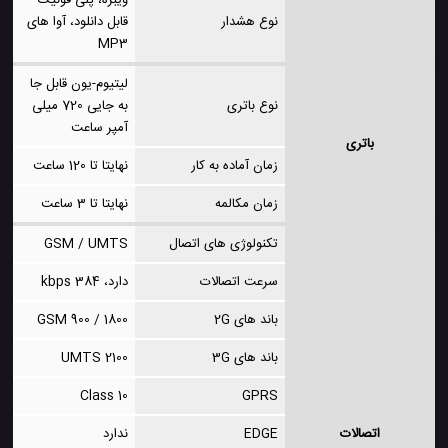
ویبره، پلی فونیک
نوع هشدار
قابل دانلود، آوا های
MP3
لیتیوم-یون قابل جا
نوع باتری
به جایی 720 میلی
آمپر ساعت
باتری
زمان آماده به کار
نهایتا تا 120 ساعت
زمان مکالمه
نهایتا تا 3 ساعت
تکنولوژی های اتصال
GSM / UMTS
سرعت اتصالات
دارد، 384 kbps
باند های 2G
GSM 900 / 1800
باند های 3G
UMTS 2100
Class 10
GPRS
اتصالات
EDGE
ندارد