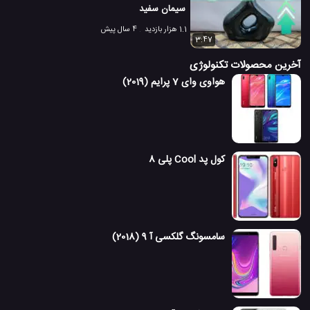
سیمان سفید
1.1 هزار بازدید
4 سال پیش
3:47
آخرین محصولات تکنولوژی
هواوی وای 7 پرایم (2019)
کول پد Cool پلی 8
سامسونگ گلکسی آ 9 (2018)