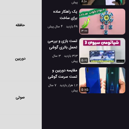
ایرپاد پرو 2
8:10
پیش
یک راهکار ساده
برای ساخت
دیوارکوب تزئینی در
حافظه
68 بازدید
4 سال پیش
خانه
3:00
تست بازی و بررسی
تحمل باتری گوشی
شیائومی سیوی 3
313 بازدید
3 سال
دوربین
5:01
پیش
مقایسه دوربین و
تست سرعت گوشی
های ریلمی 3i و
1.2 هزار بازدید
7 سال
ویو Z1 پرو
5:25
پیش
صوتی