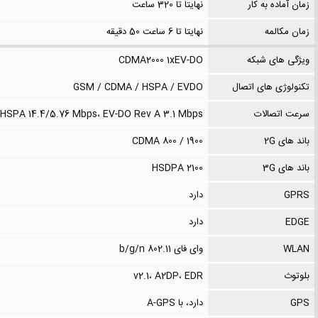
زمان آماده به کار
نهایتا تا 320 ساعت
زمان مکالمه
نهایتا تا 6 ساعت 50 دقیقه
ویژگی های شبکه
CDMA2000 1xEV-DO
تکنولوژی های اتصال
GSM / CDMA / HSPA / EVDO
سرعت اتصالات
HSPA 14.4/5.76 Mbps، EV-DO Rev A 3.1 Mbps
باند های 2G
CDMA 800 / 1900
باند های 3G
HSDPA 2100
GPRS
دارد
EDGE
دارد
WLAN
وای فای 802.11 b/g/n
بلوتوث
v2.1، A2DP، EDR
GPS
دارد، با A-GPS