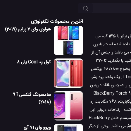
آخرین محصولات تکنولوژی
هواوی وای 7 پرایم (2019)
بلک بری گوشی موبایل Torch 9850 را در سال 2011 تولید و به بازار عرضه کرده است. وزن این گوشی موبایل برابر با 135 گرم می
 داده شده است. باتری
اتری این محصول دارای ظرفیت 1230 میلی آمپر ساعت می باشد و جنس آن از
نوع لیتیوم یون است. با مقدار باتری که در اختیار شما قرار می گیرد می توانید تا 6 ساعت 50 دقیقه مکالمه کنید یا بگذارید تا 320
کول پد Cool پلی 8
ساعت این محصول در حالت استندبای تنها بماند. بلک بری Torch 9850 از نمایشگری با اندازه 3.7 اینچ و وضوح 480x800 پیکسل
بهره می برد. همچنین 52.4 درصد از تمام بدنه بلک بری Torch 9850 را نمایشگر آن در بر گرفته. Torch 9850 از یک واحد پردازشی
Torch 985 دارای دوربین با کیفیت 5 مگاپیکسل اصلی و همچنین فاقد دوربین
لمبرداری اچ دی در این گوشی موبایل فوق العاده نیست. اندازه کامل تلفن همراه BlackBerry Torch 9850
سامسونگ گلکسی آ 9
برابر 120x62x11.5 میلیمتر (4.72x2.44x0.45 اینچ) است. بلک بری Torch 9850 دارای حافظه داخلی 4 گیگابایت، 768 مگابایت رم
(2018)
گری نیز می توان اشاره داشت. ارتباطات درونی این
محصول با چیپست مدل Qualcomm MSM8655 Snapdragon S2 در حال انجام می باشد و بلک بری سیستم عامل BlackBerry
OS 7 را برای این دستگاه انتخاب کرده است. همینطور GPU استفاده شده در این موبایل، مدل Adreno 205 می باشد. برخی از دیگر
ویوو وای 71 آی