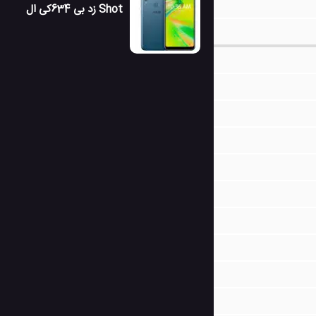
Shot زد بی 634کی ال