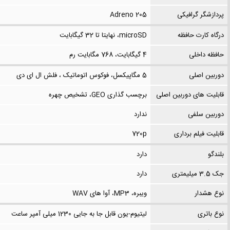
پردازشگر گرافیکی
Adreno 205
درگاه کارت حافظه
microSD، نهایتا تا 32 گیگابایت
حافظه داخلی
4 گیگابایت، 768 مگابایت رم
دوربین اصلی
5 مگاپیکسل، فوکوس اتوماتیک ، فلش ال ای دی
قابلیت های دوربین اصلی
برچسب گذاری GEO، تشخیص چهره
دوربین سلفی
ندارد
قابلیت فیلم برداری
720p
بلندگو
دارد
جک 3.5 میلیمتری
دارد
نوع هشدار
ویبره، MP3، آوا های WAV
نوع باتری
لیتیوم-یون قابل جا به جایی 1230 میلی آمپر ساعت