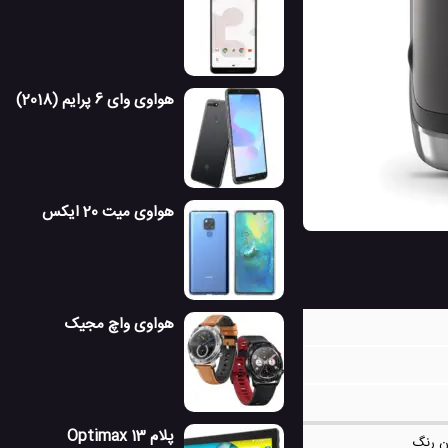
هواوی وای 6 پرایم (2018)
هواوی میت 20 ایکس
هواوی واچ مجیک
پلام Optimax 13