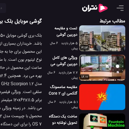
مطالب مرتبط
گوشی موبایل بلک بری ch 9850
تست و مقایسه
دوربین گوشی
آیفون 12 مینی در
باشد. خریداران بسیاری ا
5 هزار بازدید
6 سال
مقابل آیفون 12 پرو
3:13
پیش
مکس اپل
ویژگی های کامل
دوربین گوشی می
نوت 10 لایت
7.7 هزار بازدید
6 سال
شیائومی
18:00
پیش
مقایسه سامسونگ
گلکسی ای 2 Core
و موتورولا موتو جی
5.1 هزار بازدید
6 سال
7 پاور
پیش
ساخت یک دستگاه
تحویل نوشابه دو