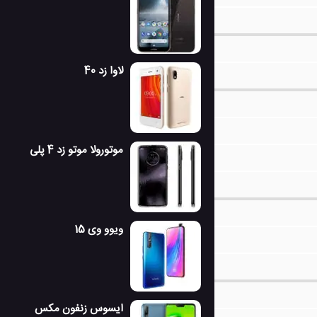
لاوا زد 40
موتورولا موتو زد 4 پلی
ویوو وی 15
ایسوس زنفون مکس