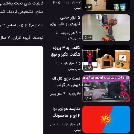
مخزنه بدون وسایل
7 هزار بازدید
5 سال
قابلیت های تحت پشتیبانی
برقی!
5:13
پیش
سنج، تشخیص نزدیک شدن
5 ابزار جانبی
کاربردی و عالی برای
امتیاز
4.0
از 5 بر اساس
3
را
دریل شارژی و مته
9.3 هزار بازدید
5
توسط:
گروه نتران
،
7 سال پیش
5:08
سال پیش
نگاهی به 3 پروژه
شگفت انگیز و فوق
العاده جالب با
8.5 هزار بازدید
6
استفاده از مقوا
5:59
سال پیش
تست بازی کال اف
دیوتی در گوشی
اوپو رنو 8 پرو
42 بازدید
4 سال پیش
6:48
مقایسه هواوی نوا
4 ای و سامسونگ
گلکسی ای 10
1.4 هزار بازدید
6 سال
پیش