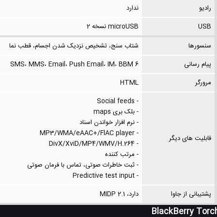
رادیو
ندارد
USB
microUSB نسخه 2
سنسورها
شتاب سنج، تشخیص نزدیک شدن اجسام، قطب نما
پیام رسانی
SMS، MMS، Email، Push Email، IM، BBM 6
مرورگر
HTML
- Social feeds
- بلک بری maps
- نرم افزار خواندن اسناد
- MP3/WMA/eAAC+/FlAC player
قابلیت های دیگر
- DivX/XviD/MP4/WMV/H.264
- مرتب کننده
- ثبت خاطرات صوتی، تماس با فرمان صوتی
- Predictive test input
پشتیبانی از جاوا
دارد، MIDP 2.1
BlackBerry Torc