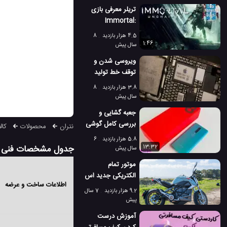
تریلر معرفی بازی
Immortal:
Unchained
4.5 هزار بازدید
8
1:46
سال پیش
ویروسی شدن و
توقف خط تولید
TSMC، تولید
3.8 هزار بازدید
8
کننده تراشه های
سال پیش
اپل در تایوان
جعبه گشایی و
بررسی کامل گوشی
نتران
محصولات
کال
برتر و پرچمدار وان
5.8 هزار بازدید
6
پلاس 8
جدول مشخصات فنی تلفن هم
13:32
سال پیش
موتور تمام
الکتریکی جدید اس
اطلاعات ساخت و عرضه
آر اف کمپانی
9.2 هزار بازدید
7 سال
Zero، با شتاب و
پیش
سرعت فوق العاده
آموزش درست