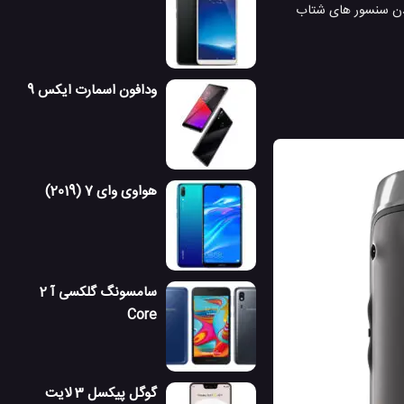
ودن سنسور های شتاب
ودافون اسمارت ایکس 9
هواوی وای 7 (2019)
سامسونگ گلکسی آ 2
Core
گوگل پیکسل 3 لایت