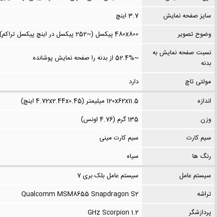
سایز صفحه نمایش
3.7 اینچ
وضوح تصویر
480x800 پیکسل (~252 پیکسل در اینچ پیکسل تراکم)
نسبت صفحه نمایش به
~52.4% از بدنه را صفحه نمایش پوشانده
بدنه
مولتی تاچ
دارد
اندازه
120x62x11.5 میلیمتر (4.72x2.44x0.45 اینچ)
وزن
135 گرم (4.76 اونس)
سیم کارت
سیم کارت مینی
رنگ ها
سیاه
سیستم عامل
سیستم عامل بلک بری 7
تراشه
Qualcomm MSM8655 Snapdragon S2
پردازشگر
1.2 GHz Scorpion