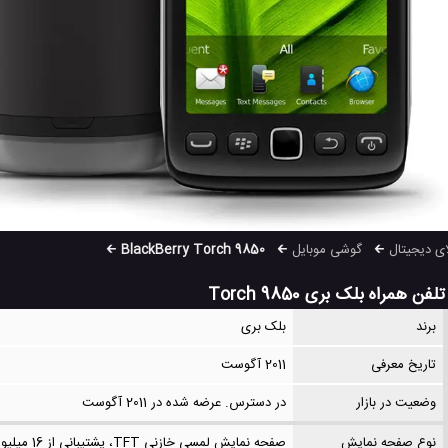
ای دیجیتال
گوشی موبایل
BlackBerry Torch 9850
راه بلک بری Torch 9850
برند
بلک بری
تاریخ معرفی
2011 آگوست
وضعیت در بازار
در دسترس. عرضه شده در 2011 آگوست
نوع صفحه نمایش
صفحه نمایش لمسی خازنی TFT، پشتیبانی از 16 میلیون رنگ