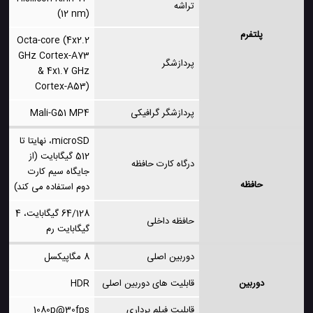
تراشه
(12 nm)
پلتفرم
Octa-core (4x2.2
GHz Cortex-A73
پردازشگر
& 4x1.7 GHz
Cortex-A53)
پردازشگر گرافیکی
Mali-G51 MP4
microSD، نهایتا تا
512 گیگابایت (از
درگاه کارت حافظه
جایگاه سیم کارت
حافظه
دوم استفاده می کند)
64/128 گیگابایت، 4
حافظه داخلی
گیگابایت رم
دوربین اصلی
8 مگاپیکسل
دوربین
قابلیت های دوربین اصلی
HDR
قابلیت فیلم برداری
1080p@30fps