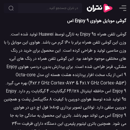
گوشی موبایل هواوی Enjoy 9 اس
گوشی تلفن همراه Enjoy 9s به تازگی توسط Huawei تولید شده است.
وزن این گوشی تلفن همراه برابر با 160 گرم می باشد. هواوی این موبایل را با
وزن مناسبی تولید و طراحی کرده است. این محصول برای خرید در رنگ
های مختلفی موجود خواهد بود. این گوشی تلفن همراه در رنگ های آبی،
مشکی، قرمز طراحی شده است. برای پردازش بدون دردسر، هواوی Enjoy
9 اس از یک سخت افزار پردازنده هشت هسته ای مدل Octa-core
(4x2.2 GHz Cortex-A73 & 4x1.7 GHz Cortex-A53) بهره می گیرد.
Enjoy 9 اس حافظه اینترنال 64/128 گیگابایت، 4 گیگابایت رم دارد. Enjoy
9s تولید شده توسط هواوی دوربین با کیفیت 8 مگاپیکسل پشت و همچنین
دوربین سلفی دارد. توانایی تصویر برداری 1080p فول اچ دی در هواوی
Enjoy 9 اس می تواند مهم باشد. باتری این محصول به سادگی جا به جا
می شود. همچنین باتری لیتیوم پلیمری این دستگاه دارای ظرفیت 3400