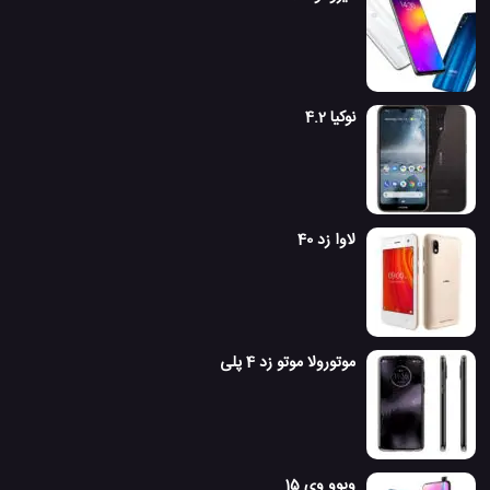
نوکیا 4.2
لاوا زد 40
موتورولا موتو زد 4 پلی
ویوو وی 15