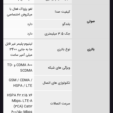
لغو پژواک فعال با
کیفیت صدا
میکروفن اختصاصی
صوتی
بلندگو
دارد
جک 3.5 میلیمتری
دارد
لیتیوم-پلیمر غیر قابل
باتری
نوع باتری
جا به جایی 3400
میلی آمپر ساعت
CDMA 800 و TD-
ویژگی های شبکه
SCDMA
GSM / CDMA /
تکنولوژی های اتصال
HSPA / LTE
HSPA 42.2/5.76
Mbps، LTE-A
سرعت اتصالات
(3CA) Cat12
600/150 Mbps