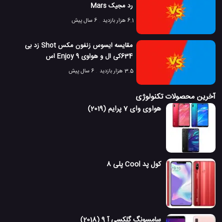
رد مجیک Mars
6.1 هزار بازدید
6 سال پیش
مقایسه ایسوس زنفون مکس Shot زد بی
634کی ال و هواوی Enjoy 9 اس
3.5 هزار بازدید
6 سال پیش
آخرین محصولات تکنولوژی
هواوی وای 7 پرایم (2019)
کول پد Cool پلی 8
سامسونگ گلکسی آ 9 (2018)