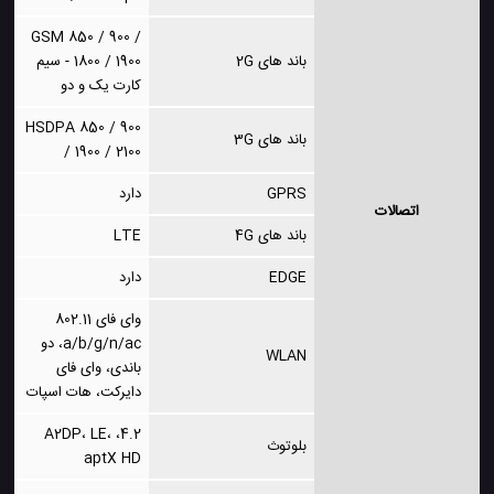
GSM 850 / 900 /
باند های 2G
1800 / 1900 - سیم
کارت یک و دو
HSDPA 850 / 900
باند های 3G
/ 1900 / 2100
GPRS
دارد
اتصالات
باند های 4G
LTE
EDGE
دارد
وای فای 802.11
a/b/g/n/ac، دو
WLAN
باندی، وای فای
دایرکت، هات اسپات
4.2، A2DP، LE،
بلوتوث
aptX HD