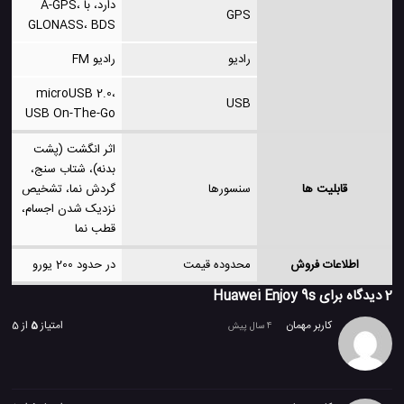
دارد، با A-GPS،
GPS
GLONASS، BDS
رادیو
رادیو FM
microUSB 2.0،
USB
USB On-The-Go
اثر انگشت (پشت
بدنه)، شتاب سنج،
قابلیت ها
سنسورها
گردش نما، تشخیص
نزدیک شدن اجسام،
قطب نما
اطلاعات فروش
محدوده قیمت
در حدود 200 یورو
2 دیدگاه برای
Huawei Enjoy 9s
کاربر مهمان
امتیاز
5
از 5
4 سال پیش