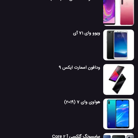
ویوو وای 71 آی
ودافون اسمارت ایکس 9
هواوی وای 7 (2019)
سامسونگ گلکسی آ 2 Core