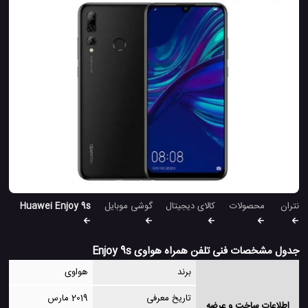
نتران
محصولات
کالای دیجیتال
گوشی موبایل
Huawei Enjoy 9s
جدول مشخصات فنی تلفن همراه هواوی Enjoy 9s
برند
هواوی
تاریخ معرفی
2019 مارس
اطلاعات ساخت و عرضه