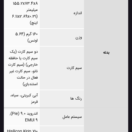
155.2x73.4x8
میلیمتر
اندازه
(6.11x2.89x0.31
اینچ)
160 گرم (5.64
وزن
اونس)
دو سیم کارت (یک
بدنه
سیم کارت یا حافظه
خارجی) (سیم کارت
سیم کارت
نانو، سیم کارت غیر
فعال در حالت
استندبای)
آبی کبریتی، سیاه،
رنگ ها
قرمز
اندروید 9.0 (Pie);
سیستم عامل
EMUI 9
Hisilicon Kirin 710