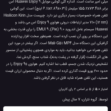
میلی آمپر ساعت است. اندازه کلی گوشی موبایل Huawei Enjoy 9 اس
برابر 155.2x73.4x8 میلیمتر (6.11x2.89x0.31 اینچ) است. این گوشی
تلفن همراه خصوصیات بسیار دیگری نیز دارد. چیپست مدل Hisilicon Kirin
710 (12 nm) مدیر ارتباطات درونی هواوی Enjoy 9 اس می باشد و
Huawei سیستم عامل اندروید 9.0 (Pie); EMUI 9 را برای قدرت بخشی به
این دستگاه بر روی آن نصب کرده است. همینطور سخت افزار پردازنده
گرافیکی این دستگاه مدل Mali-G51 MP4 است. اگر بیشتر در مورد این
تلفن همراه می خواهید بدانید، باید به مواردی همچون پشتیبانی از سنسور
های اثر انگشت (قرار گرفته در پشت بدنه)، شتاب سنج، گردش نما،
تشخیص نزدیک شدن جسم، قطب نما اشاره کنیم. هواوی Enjoy 9s را در
حدود 200 یورو قیمت گذاری کرده است. اگر به دنبال محصولی ارزان قیمت
هستید، این تلفن همراه شاید قابل در نظر گرفتن باشد.
امتیاز
5.0
از 5 بر اساس
2
رای کاربران
توسط:
گروه نتران
،
7 سال پیش