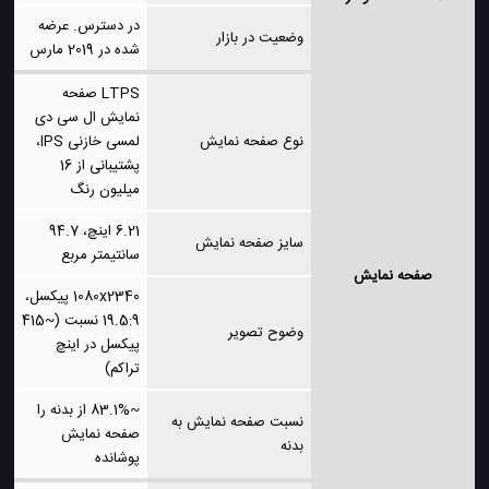
در دسترس. عرضه
وضعیت در بازار
شده در 2019 مارس
LTPS صفحه
نمایش ال سی دی
نوع صفحه نمایش
لمسی خازنی IPS،
پشتیبانی از 16
میلیون رنگ
6.21 اینچ، 94.7
سایز صفحه نمایش
سانتیمتر مربع
صفحه نمایش
1080x2340 پیکسل،
19.5:9 نسبت (~415
وضوح تصویر
پیکسل در اینچ
تراکم)
~83.1% از بدنه را
نسبت صفحه نمایش به
صفحه نمایش
بدنه
پوشانده