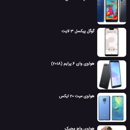
گوگل پیکسل 3 لایت
هواوی وای 6 پرایم (2018)
هواوی میت 20 ایکس
هواوی واچ مجیک