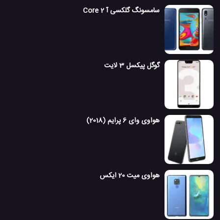
سامسونگ گلکسی آ 2 Core
گوگل پیکسل 3 لایت
هواوی وای 6 پرایم (2018)
هواوی میت 20 ایکس