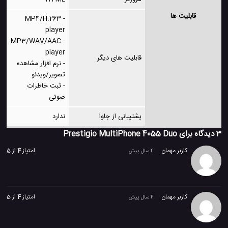
قابلیت ها
- MP4/H.263
player
- MP3/WAV/AAC
player
قابلیت های دیگر
- نرم افزار مشاهده
تصویر/ویدئو
- ثبت خاطرات
صوتی
پشتیبانی از جاوا
ندارد
3 دیدگاه برای
Prestigio MultiPhone 4055 Duo
کاربر مهمان
امتیاز
4
از 5
4 سال پیش
کاربر مهمان
امتیاز
4
از 5
4 سال پیش