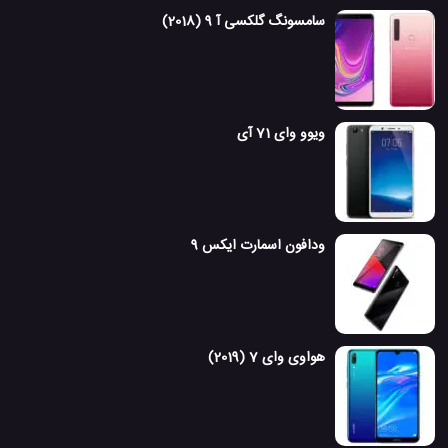
سامسونگ گلکسی آ 9 (2018)
ویوو وای 71 آی
ودافون اسمارت ایکس 9
هواوی وای 7 (2019)