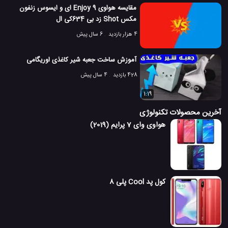
مقایسه هواوی Enjoy 9 ای و ایسوس زنفون
مکس Shot زد بی 634کی ال
4 هزار بازدید
6 سال پیش
آموزش ساخت جعبه شیر کاغذی اوریگامی
428 بازدید
4 سال پیش
1:19
آخرین محصولات تکنولوژی
هواوی وای 7 پرایم (2019)
کول پد Cool پلی 8