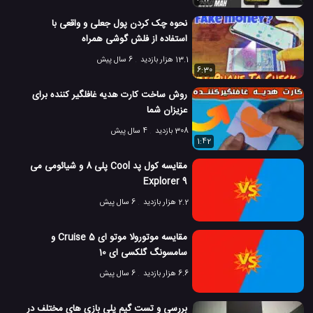
نحوه چک کردن پول جعلی و واقعی با
استفاده از فلش گوشی همراه
13.1 هزار بازدید
6 سال پیش
6:30
روش ساخت کارت هدیه غافلگیر کننده برای
عزیزان شما
308 بازدید
4 سال پیش
1:42
مقایسه کول پد Cool پلی 8 و شیائومی می
9 Explorer
2.2 هزار بازدید
6 سال پیش
مقایسه موتورولا موتو ای 5 Cruise و
سامسونگ گلکسی ای 10
6.6 هزار بازدید
6 سال پیش
بررسی و تست گیم پلی بازی های مختلف در