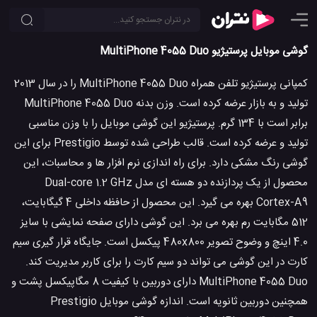
گوشی موبایل پرستیژیو MultiPhone 4055 Duo
کمپانی پرستیژیو تلفن همراه MultiPhone 4055 Duo را در سال 2013
تولید و به بازار عرضه کرده است. وزن بدنه MultiPhone 4055 Duo
برابر است با 134 گرم. پرستیژیو این گوشی موبایل را با وزن مناسبی
تولید و عرضه کرده است. قالب طراحی شده توسط Prestigio برای این
گوشی رنگ مشکی دارد. برای راه اندازی نرم افزار ها و محاسبات، این
محصول از یک پردازنده دو هسته ای مدل Dual-core 1.2 GHz
Cortex-A9 بهره می گیرد. این محصول از حافظه داخلی 4 گیگابایت،
512 مگابایت رم بهره می برد. این گوشی دارای صفحه نمایشی با سایز
4.0 اینچ و وضوح تصویر 480x800 پیکسل است. جایگاه قرار گیری سیم
کارت در این گوشی می تواند دو سیم کارت را برای کاربر مدیریت کند.
MultiPhone 4055 Duo دارای دوربین با کیفیت 8 مگاپیکسل پشت و
همچنین دوربین ثانویه است. اندازه گوشی موبایل Prestigio