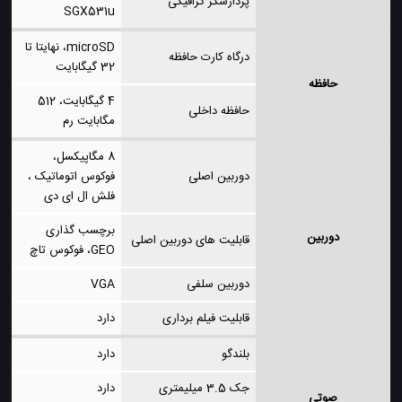
پردازشگر گرافیکی
SGX531u
microSD، نهایتا تا
درگاه کارت حافظه
32 گیگابایت
حافظه
4 گیگابایت، 512
حافظه داخلی
مگابایت رم
8 مگاپیکسل،
دوربین اصلی
فوکوس اتوماتیک ،
فلش ال ای دی
برچسب گذاری
دوربین
قابلیت های دوربین اصلی
GEO، فوکوس تاچ
دوربین سلفی
VGA
قابلیت فیلم برداری
دارد
بلندگو
دارد
جک 3.5 میلیمتری
دارد
صوتی