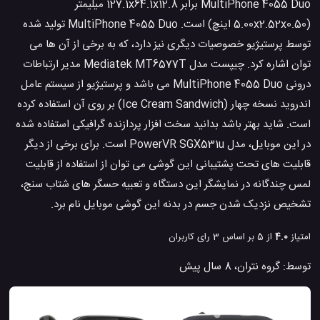
MultiPhone 4055 Duo برابر 127.1x64.1x12.8 میلیمتر
(5.00x2.52x0.50 اینچ) است. MultiPhone 4055 Duo تولید شده
توسط پرستیژیو خصوصیات دیگری نیز دارد، که به برخی از آن ها می
توان اشاره کرد. چیپست مدل Mediatek MT6577T مدیر ارتباطات
درونی MultiPhone 4055 Duo می باشد و پرستیژیو از سیستم عامل
اندروید نسخه چهار (Ice Cream Sandwich) بر روی آن استفاده کرده
است. شاید بهتر باشد بدانید سخت افزار پردازنده گرافیکی استفاده شده
در این موبایل، مدل PowerVR SGX531u است. برای برخی از دیگر
قابلیت های تحت پشتیبانی این گوشی می توان از استفاده از قابلیت
لمس چندگانه در نمایشگر این دستگاه و تعبیه حسگر های شتاب سنج،
تشخیص نزدیک شدن جسم در بدنه این گوشی موبایل نام برد.
امتیاز
4.0
از 5 بر اساس
3
رای کاربران
توسط:
گروه نتران
،
8 سال پیش