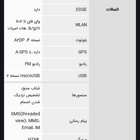
اتصالات
EDGE
دارد
وای فای 802.11
WLAN
b/g/n، هات اسپات
بلوتوث
نسخه 4، A2DP
GPS
دارد، با A-GPS
رادیو
رادیو FM
USB
microUSB نسخه 2
شتاب سنج،
سنسورها
تشخیص نزدیک
شدن اجسام
SMS(threaded
پیام رسانی
view)، MMS،
Email، IM
مرورگر
HTML