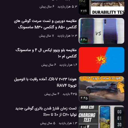
5.3 هزار بازدید
6 سال پیش
2:28
مقایسه دوربین و تست سرعت گوشی های
گلکسی A50 و گلکسی M30 سامسونگ
10.3 هزار بازدید
7 سال پیش
6:40
مقایسه بلو ویوو ایکس ال 4 و سامسونگ
گلکسی ام 10
1.6 هزار بازدید
6 سال پیش
هوندا CR-V 2023، آماده رقابت با اتومبیل
تویوتا RAV4
435 بازدید
4 سال پیش
4:45
تست زمان شارژ شدن باتری گوشی جدید
نوکیا C20 از 0٪ تا 100٪
1.3 هزار بازدید
5 سال پیش
6:12