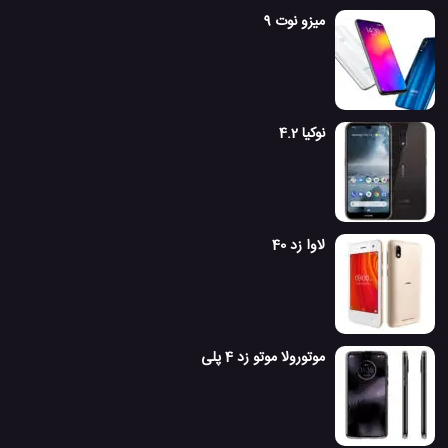
میزو نوت 9
نوکیا 4.2
لاوا زد 40
موتورولا موتو زد 4 پلی