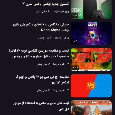
کنسول جدید ایکس باکس سری X
5.2 هزار بازدید
6 سال پیش
6:16
معرفی و نگاهی به داستان و گیم پلی بازی
جالب Neon Abyss
5 هزار بازدید
6 سال پیش
1:04
تست و مقایسه دوربین گلکسی نوت 20 اولترا
سامسونگ در مقابل هواوی P40 پرو پلاس
1.3 هزار بازدید
6 سال پیش
3:08
مقایسه اچ تی سی یو 12 پلاس و اوپو آر
ایکس 17 پرو
1.3 هزار بازدید
6 سال پیش
ایده های عالی و خاص با استفاده از موتور
دی سی