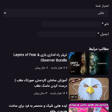
امتیاز شما
نام
*
ایمیل
*
مطالب مرتبط
تریلر راه اندازی بازی Layers of Fear &
Observer Bundle
7.7 هزار بازدید
8 سال پیش
1:01
آموزش ساختن کاردستی صورتک عقاب |
درست کردن ماسک عقاب
18.6 هزار بازدید
3 سال پیش
03:01
ایده هایی شیک و منحصر به فرد برای ساخت
هدیه در خانه