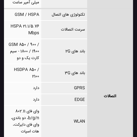
میلی آمپر ساعت
تکنولوژی های اتصال
GSM / HSPA
HSPA 21.1/5.76
سرعت اتصالات
Mbps
GSM 850 / 900 /
باند های 2G
1800 / 1900 - سیم
کارت یک و دو
HSDPA 850 /
باند های 3G
2100
GPRS
دارد
اتصالات
EDGE
دارد
وای فای 802.11
b/g/n، دو باندی،
WLAN
وای فای دایرکت،
هات اسپات