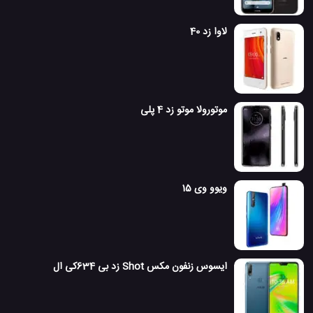
لاوا زد 40
موتورولا موتو زد 4 پلی
ویوو وی 15
ایسوس زنفون مکس Shot زد بی 634کی ال