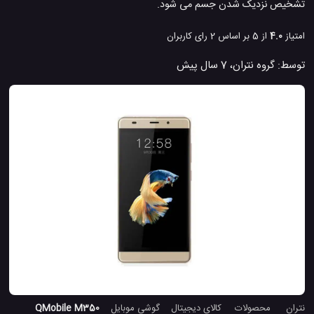
تشخیص نزدیک شدن جسم می شود.
امتیاز
4.0
از 5 بر اساس
2
رای کاربران
توسط:
گروه نتران
،
7 سال پیش
نتران
محصولات
کالای دیجیتال
گوشی موبایل
QMobile M350