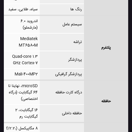
رنگ ها
سیاه، طلایی، سفید
اندروید 6.0
سیستم عامل
(مارشملو)
Mediatek
تراشه
MT6580M
پلتفرم
Quad-core 1.3
پردازشگر
GHz Cortex-7
پردازشگر گرافیکی
Mali-400MP2
microSD، نهایتا تا
درگاه کارت حافظه
64 گیگابایت (درگاه
اختصاصی)
حافظه
16 گیگابایت، 2
حافظه داخلی
گیگابایت رم
8 مگاپیکسل (f/2.2،