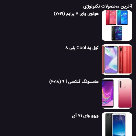
آخرین محصولات تکنولوژی
هواوی وای 7 پرایم (2019)
کول پد Cool پلی 8
سامسونگ گلکسی آ 9 (2018)
ویوو وای 71 آی