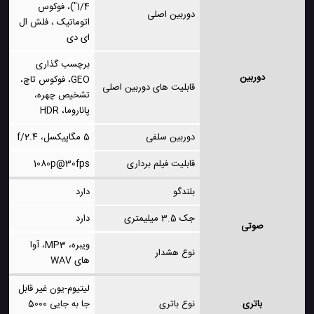
1/4")، فوکوس
دوربین اصلی
اتوماتیک ، فلش ال
ای دی
برچسب گذاری
دوربین
GEO، فوکوس تاچ،
قابلیت های دوربین اصلی
تشخیص چهره،
پاناروما، HDR
دوربین سلفی
5 مگاپیکسل، f/2.4
قابلیت فیلم برداری
1080p@30fps
بلندگو
دارد
جک 3.5 میلیمتری
دارد
صوتی
ویبره، MP3، آوا
نوع هشدار
های WAV
لیتیوم-یون غیر قابل
باتری
نوع باتری
جا به جایی 5000