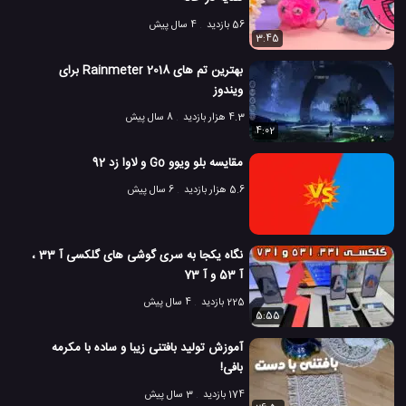
56 بازدید
4 سال پیش
3:45
بهترین تم های Rainmeter 2018 برای
ویندوز
4.3 هزار بازدید
8 سال پیش
4:02
مقایسه بلو ویوو Go و لاوا زد 92
5.6 هزار بازدید
6 سال پیش
نگاه یکجا به سری گوشی های گلکسی آ 33 ،
آ 53 و آ 73
225 بازدید
4 سال پیش
5:55
آموزش تولید بافتنی زیبا و ساده با مکرمه
بافی!
174 بازدید
3 سال پیش