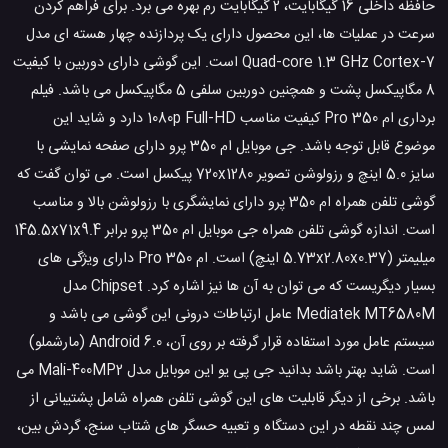
حافظه داخلی 16 گیگابایت، 2 گیگابایت رم بهره می برد. برای فراهم کردن
سرعت در عملیات ها، این محصول دارای یک پردازنده چهار هسته ای مدل
Quad-core 1.3 GHz Cortex-7 است. این گوشی دارای دوربین با کیفیت
8 مگاپیکسل پشت و همچنین دوربین سلفی 5 مگاپیکسل می باشد. فیلم
برداری ام 350 Pro کیفیت مناسب 1080p Full-HD دارد و شاید این
موضوع قابل توجه باشد. جی موبایل ام 350 پرو دارای صفحه نمایشی با
سایز 5.0 اینچ و رزولوشن تصویر 720x1280 پیکسل است. می توان گفت که
گوشی تلفن همراه ام 350 پرو دارای نمایشگری با رزولوشن بالا و مناسب
است. اندازه گوشی تلفن همراه جی موبایل ام 350 پرو برابر 145.5x71x9.4
میلیمتر (5.73x2.80x0.37 اینچ) است. ام 350 Pro دارای ویژگی های
بسیار دیگریست که می توان به آن ها نیز اشاره کرد. Chipset مدل
Mediatek MT6580M عامل ارتباطات درونی این گوشی می باشد و
سیستم عامل مورد استفاده قرار گرفته بر روی آن، Android 6.0 (مارشملو)
است. شاید بهتر باشد بدانید جی پی یو این موبایل مدل Mali-400MP2 می
باشد. برخی از دیگر قابلیت های این گوشی تلفن همراه شامل پشتیبانی از
لمس چند نقطه در این دستگاه و تعبیه حسگر های شتاب سنج، گردش بین،