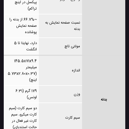
پیکسل در اینچ
تراکم)
~66.7% از بدنه را
نسبت صفحه نمایش به
صفحه نمایش
بدنه
پوشانده
دارد، نهایتا تا 5
مولتی تاچ
انگشت
145.5x71x9.4
میلیمتر
اندازه
(5.73x2.80x0.37
اینچ)
179 گرم (6.31
وزن
اونس)
بدنه
دو سیم کارت (سیم
کارت میکرو، سیم
سیم کارت
کارت غیر فعال در
حالت استندبای)