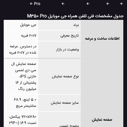
Pro
جدول مشخصات فنی تلفن همراه جی موبایل M350 Pro
برند
جی موبایل
تاریخ معرفی
2017 فبریه
اطلاعات ساخت و عرضه
در دسترس. عرضه
وضعیت در بازار
شده در 2017 فبریه
صفحه نمایش ال
سی دی لمسی
نوع صفحه نمایش
خازنی IPS،
پشتیبانی از 16
میلیون رنگ
5.0 اینچ، 68.9
سایز صفحه نمایش
سانتیمتر مربع
720x1280 پیکسل،
صفحه نمایش
نسبت 16:9 (~294
وضوح تصویر