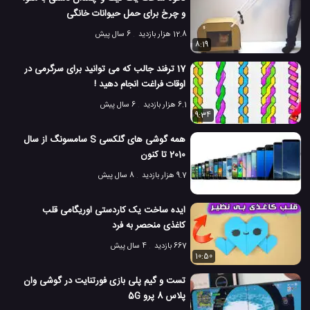
و چرخ برای حمل حیوانات خانگی
12.8 هزار بازدید
6 سال پیش
8:19
17 ترفند جالب که می توانید برای سرگرمی در
اوقات فراغت انجام دهید !
6.1 هزار بازدید
6 سال پیش
9:34
همه گوشی های گلکسی S سامسونگ از سال
2010 تا کنون
9.7 هزار بازدید
8 سال پیش
ایده ساخت یک کاردستی اوریگامی قلب
کاغذی منحصر به فرد
667 بازدید
4 سال پیش
10:50
تست و گیم پلی بازی فورتنایت در گوشی وان
پلاس 8 پرو 5G