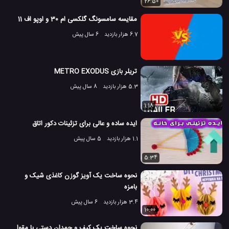
26:50
مقایسه سامسونگ گلکسی ام 30 و اوپو اف 11
6.7 هزار بازدید
6 سال پیش
تریلر بازی METRO EXODUS
5.3 هزار بازدید
8 سال پیش
1:18
ایده ساده و عالی برای تزئینات دکور اتاق
1.1 هزار بازدید
5 سال پیش
5:34
نحوه ساخت یک آویز گوزن کاغذی شیک و
بامزه
3.4 هزار بازدید
6 سال پیش
10:00
نحوه ساخت یک کیف و چمدان دستی با مقوا