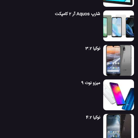
شارپ Aquos آر 2 کامپکت
نوکیا 3.2
میزو نوت 9
نوکیا 4.2