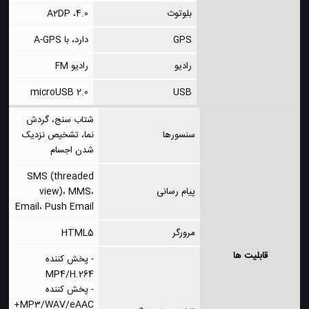
بلوتوث
4.0، A2DP
GPS
دارد، با A-GPS
رادیو
رادیو FM
microUSB 2.0
USB
شتاب سنج، گردش
سنسورها
نما، تشخیص نزدیک
شدن اجسام
SMS (threaded
پیام رسانی
view)، MMS،
Email، Push Email
مرورگر
HTML5
قابلیت ها
- پخش کننده
MP4/H.264
- پخش کننده
MP3/WAV/eAAC+