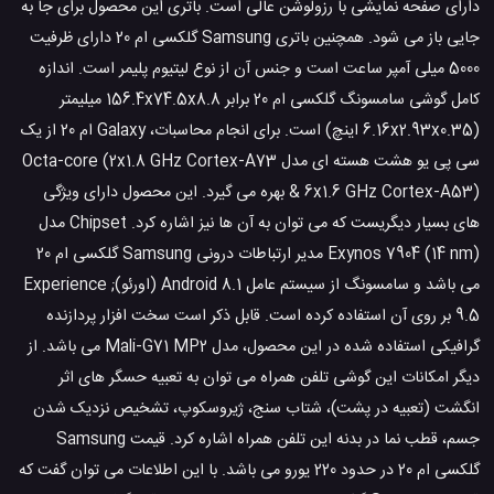
دارای صفحه نمایشی با رزولوشن عالی است. باتری این محصول برای جا به
جایی باز می شود. همچنین باتری Samsung گلکسی ام 20 دارای ظرفیت
5000 میلی آمپر ساعت است و جنس آن از نوع لیتیوم پلیمر است. اندازه
کامل گوشی سامسونگ گلکسی ام 20 برابر 156.4x74.5x8.8 میلیمتر
(6.16x2.93x0.35 اینچ) است. برای انجام محاسبات، Galaxy ام 20 از یک
سی پی یو هشت هسته ای مدل Octa-core (2x1.8 GHz Cortex-A73
& 6x1.6 GHz Cortex-A53) بهره می گیرد. این محصول دارای ویژگی
های بسیار دیگریست که می توان به آن ها نیز اشاره کرد. Chipset مدل
Exynos 7904 (14 nm) مدیر ارتباطات درونی Samsung گلکسی ام 20
می باشد و سامسونگ از سیستم عامل Android 8.1 (اورئو); Experience
9.5 بر روی آن استفاده کرده است. قابل ذکر است سخت افزار پردازنده
گرافیکی استفاده شده در این محصول، مدل Mali-G71 MP2 می باشد. از
دیگر امکانات این گوشی تلفن همراه می توان به تعبیه حسگر های اثر
انگشت (تعبیه در پشت)، شتاب سنج، ژیروسکوپ، تشخیص نزدیک شدن
جسم، قطب نما در بدنه این تلفن همراه اشاره کرد. قیمت Samsung
گلکسی ام 20 در حدود 220 یورو می باشد. با این اطلاعات می توان گفت که