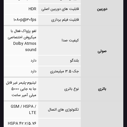
دوربین
قابلیت های دوربین اصلی
HDR
قابلیت فیلم برداری
1080p@30fps
لغو پژواک فعال با
میکروفن اختصاصی
کیفیت صدا
Dolby Atmos
sound
صوتی
بلندگو
دارد
جک 3.5 میلیمتری
دارد
لیتیوم-پلیمر غیر قابل
باتری
نوع باتری
جا به جایی 5000
میلی آمپر ساعت
GSM / HSPA /
تکنولوژی های اتصال
LTE
HSPA 42.2/5.76