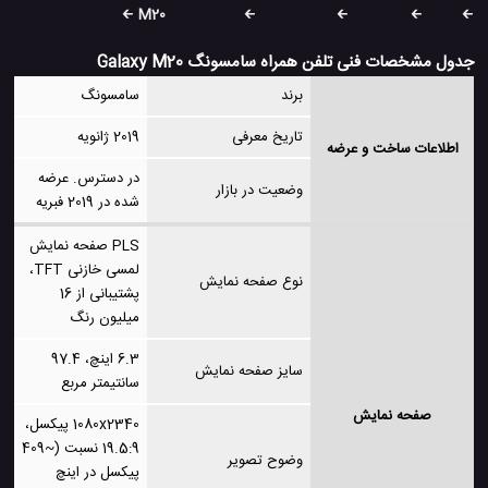
M20
جدول مشخصات فنی تلفن همراه سامسونگ Galaxy M20
برند
سامسونگ
تاریخ معرفی
2019 ژانویه
اطلاعات ساخت و عرضه
در دسترس. عرضه
وضعیت در بازار
شده در 2019 فبریه
PLS صفحه نمایش
لمسی خازنی TFT،
نوع صفحه نمایش
پشتیبانی از 16
میلیون رنگ
6.3 اینچ، 97.4
سایز صفحه نمایش
سانتیمتر مربع
صفحه نمایش
1080x2340 پیکسل،
19.5:9 نسبت (~409
وضوح تصویر
پیکسل در اینچ