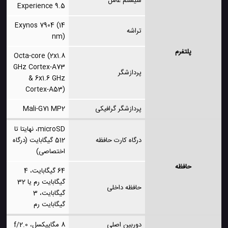
سیستم عامل
Experience 9.5
Exynos 7904 (14
تراشه
nm)
پلتفرم
Octa-core (2x1.8
GHz Cortex-A73
پردازشگر
& 6x1.6 GHz
Cortex-A53)
پردازشگر گرافیکی
Mali-G71 MP2
microSD، نهایتا تا
درگاه کارت حافظه
512 گیگابایت (درگاه
اختصاصی)
حافظه
64 گیگابایت، 4
گیگابایت رم یا 32
حافظه داخلی
گیگابایت، 3
گیگابایت رم
دوربین اصلی
8 مگاپیکسل، f/2.0