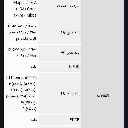
Mbps، LTE-A
سرعت اتصالات
(2CA) Cat12
600/50 Mbps
GSM 850 / 900 /
باند های 2G
1800 / 1900 - سیم
کارت یک و دو
HSDPA 850 / 900
باند های 3G
/ 1900 / 2100
GPRS
دارد
LTE band 1(2100)،
3(1800)، 5(850)،
7(2600)، 8(900)،
باند های 4G
اتصالات
20(800)، 38(2600)،
40(2300)،
41(2500)
EDGE
دارد