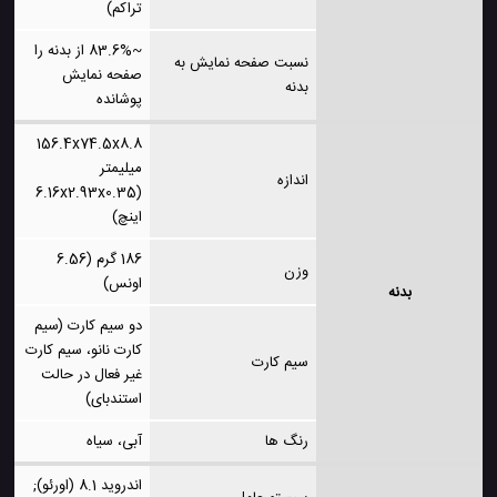
تراکم)
~83.6% از بدنه را
نسبت صفحه نمایش به
صفحه نمایش
بدنه
پوشانده
156.4x74.5x8.8
میلیمتر
اندازه
(6.16x2.93x0.35
اینچ)
186 گرم (6.56
وزن
اونس)
بدنه
دو سیم کارت (سیم
کارت نانو، سیم کارت
سیم کارت
غیر فعال در حالت
استندبای)
رنگ ها
آبی، سیاه
اندروید 8.1 (اورئو);