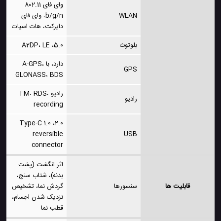
وای فای 802.11
WLAN
b/g/n، وای فای
دایرکت، هات اسپات
بلوتوث
5.0، A2DP، LE
دارد، با A-GPS،
GPS
GLONASS، BDS
رادیو FM، RDS،
رادیو
recording
2.0، Type-C 1.0
reversible
USB
connector
اثر انگشت (پشت
بدنه)، شتاب سنج،
قابلیت ها
سنسورها
گردش نما، تشخیص
نزدیک شدن اجسام،
قطب نما