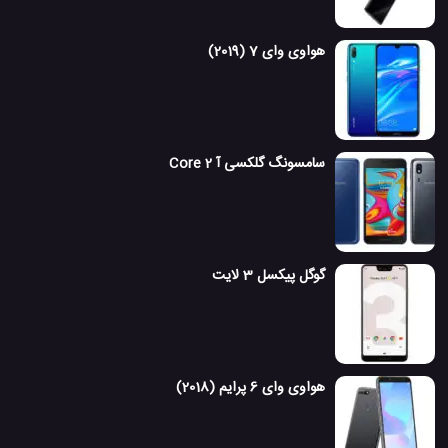
هواوی وای 7 (2019)
سامسونگ گلکسی آ 2 Core
گوگل پیکسل 3 لایت
هواوی وای 6 پرایم (2018)