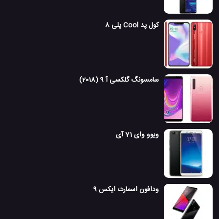
کول پد Cool پلی 8
سامسونگ گلکسی آ 9 (2018)
ویوو وای 71 آی
ودافون اسمارت ایکس 9