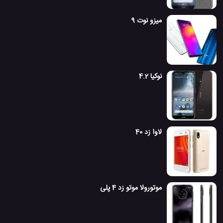
میزو نوت 9
نوکیا 4.2
لاوا زد 40
موتورولا موتو زد 4 پلی