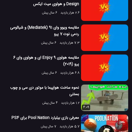
Design و هواوی میت ایکس
2.6 هزار بازدید
6 سال پیش
مقایسه ویوو وای 91 (Mediatek) و شیائومی
ردمی نوت 7 پرو
7.3 هزار بازدید
6 سال پیش
مقایسه هواوی Enjoy 9 ای و هواوی وای 6
پرو (2019)
6.8 هزار بازدید
6 سال پیش
نحوه ساخت هواپیما با موتور دی سی و چوب
بستنی
1.2 هزار بازدید
4 سال پیش
4:09
معرفی بازی بیلیارد Pool Nation برای PS4
5.7 هزار بازدید
7 سال پیش