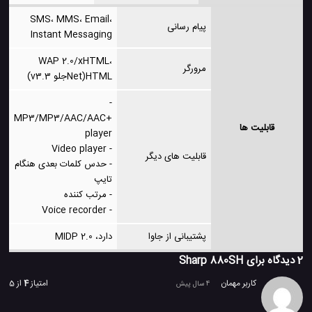
SMS، MMS، Email،
پیام رسانی
Instant Messaging
WAP 2.0/xHTML،
مرورگر
HTML(Netجلو v3.3)
-
MP3/MP3/AAC/AAC+
قابلیت ها
player
- Video player
قابلیت های دیگر
- حدس کلمات بعدی هنگام
تایپ
- مرتب کننده
- Voice recorder
پشتیبانی از جاوا
دارد، MIDP 2.0
2 دیدگاه برای
Sharp 880SH
کاربر مهمان
امتیاز
4
از 5
4 سال پیش