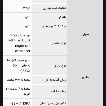
قابلیت فیلم برداری
320p
بلندگو
ندارد
جک 3.5 میلیمتری
ندارد
صوتی
ویبره، پلی فونیک
قابل دانلود، MP3
نوع هشدار
ringtones،
composer
لیتیوم-یون قابل جا
نوع باتری
به جایی (XN-
1BT80)
باتری
زمان آماده به کار
نهایتا تا 320 ساعت
نهایتا تا 4 ساعت 20
زمان مکالمه
دقیقه
تکنولوژی های اتصال
GSM / HSPA