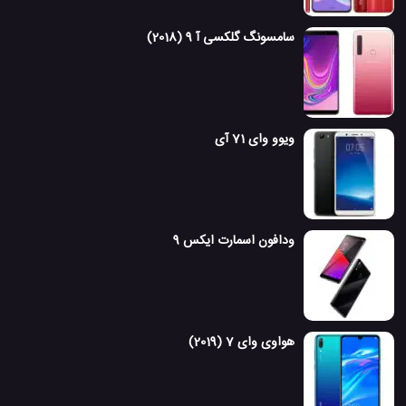
سامسونگ گلکسی آ 9 (2018)
ویوو وای 71 آی
ودافون اسمارت ایکس 9
هواوی وای 7 (2019)