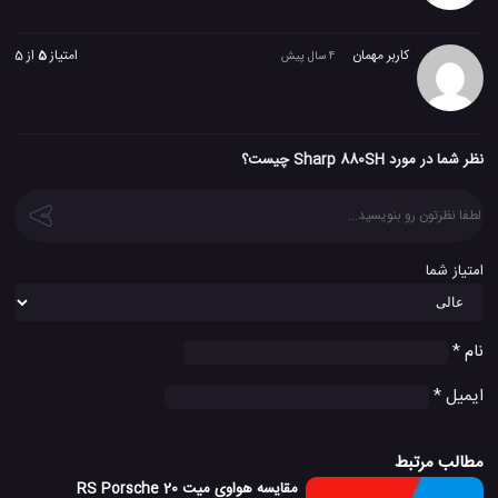
کاربر مهمان
امتیاز
5
از 5
4 سال پیش
نظر شما در مورد Sharp 880SH چیست؟
امتیاز شما
نام
*
ایمیل
*
مطالب مرتبط
مقایسه هواوی میت 20 RS Porsche