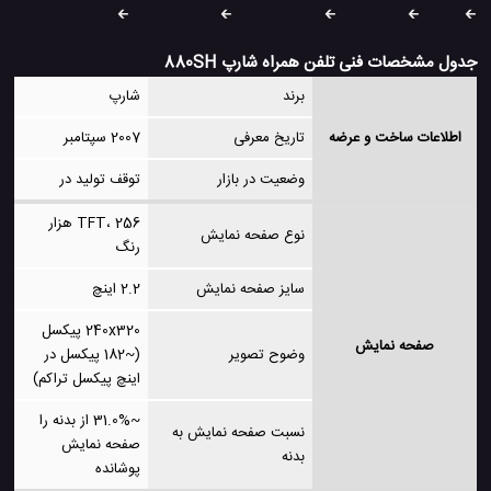
جدول مشخصات فنی تلفن همراه شارپ 880SH
برند
شارپ
اطلاعات ساخت و عرضه
تاریخ معرفی
2007 سپتامبر
وضعیت در بازار
توقف تولید در
TFT، 256 هزار
نوع صفحه نمایش
رنگ
سایز صفحه نمایش
2.2 اینچ
240x320 پیکسل
صفحه نمایش
وضوح تصویر
(~182 پیکسل در
اینچ پیکسل تراکم)
~31.0% از بدنه را
نسبت صفحه نمایش به
صفحه نمایش
بدنه
پوشانده