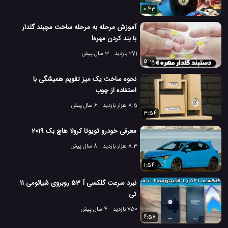
0:43
آموزش مرحله به مرحله ساخت مچبند گلدار
با بند کردن مهره!
271 بازدید
3 سال پیش
5:00
نحوه ساخت یک میز تقویم همیشگی با
استفاده از چوب
8.5 هزار بازدید
6 سال پیش
3:54
معرفی خودرو تویوتا کرولا هاچ بک 2019
8.3 هزار بازدید
8 سال پیش
1:54
نبرد سرعت گلکسی آ 53 روبروی شیائومی 11
تی
750 بازدید
4 سال پیش
6:57