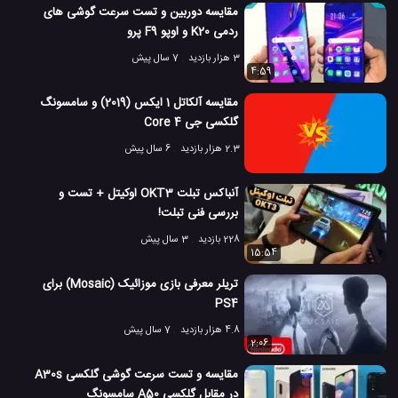
مقایسه دوربین و تست سرعت گوشی های
ردمی K20 و اوپو F9 پرو
3 هزار بازدید
7 سال پیش
4:59
مقایسه آلکاتل 1 ایکس (2019) و سامسونگ
گلکسی جی 4 Core
2.3 هزار بازدید
6 سال پیش
آنباکس تبلت OKT3 اوکیتل + تست و
بررسی فنی تبلت!
228 بازدید
3 سال پیش
15:54
تریلر معرفی بازی موزائیک (Mosaic) برای
PS4
4.8 هزار بازدید
7 سال پیش
2:06
مقایسه و تست سرعت گوشی گلکسی A30s
در مقابل گلکسی A50 سامسونگ