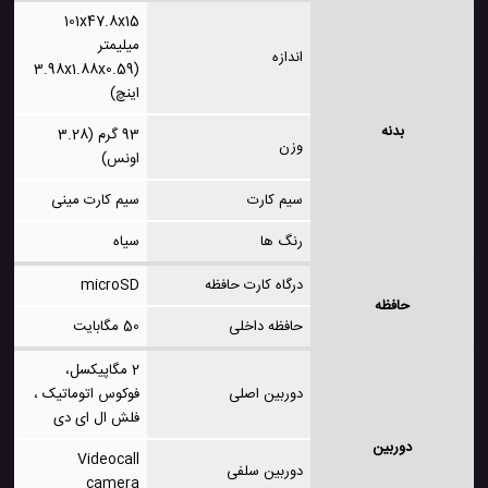
101x47.8x15
میلیمتر
اندازه
(3.98x1.88x0.59
اینچ)
بدنه
93 گرم (3.28
وزن
اونس)
سیم کارت
سیم کارت مینی
رنگ ها
سیاه
درگاه کارت حافظه
microSD
حافظه
حافظه داخلی
50 مگابایت
2 مگاپیکسل،
دوربین اصلی
فوکوس اتوماتیک ،
فلش ال ای دی
دوربین
Videocall
دوربین سلفی
camera