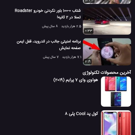
12:34
شتاب 0-100 باور نکردنی خودرو Roadster
تسلا در 2 ثانیه!
2.5 هزار بازدید
8 سال پیش
0:33
برنامه امنیتی جالب در اندروید، قفل ایمن
صفحه نمایش
7.1 هزار بازدید
7 سال پیش
2:19
آخرین محصولات تکنولوژی
هواوی وای 7 پرایم (2019)
کول پد Cool پلی 8