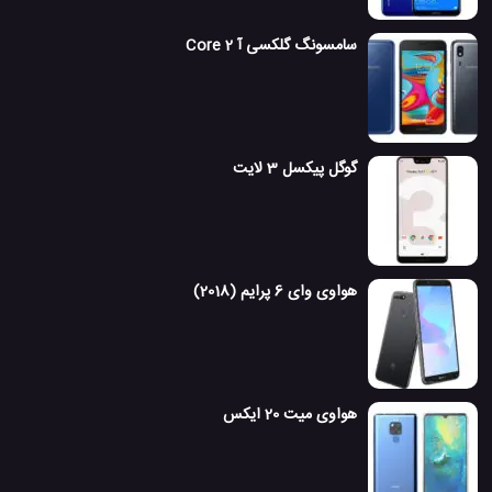
سامسونگ گلکسی آ 2 Core
گوگل پیکسل 3 لایت
هواوی وای 6 پرایم (2018)
هواوی میت 20 ایکس