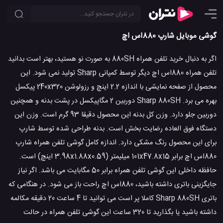
گوشی موبایل شارپ 880اس اچ
اگر به دنبال خرید تلفن همراه 880SH به صورت نو هستید، بهتر است بدانید
تلفن همراه 880اس اچ دیگر توسط کمپانی Sharp تولید نمی شود. این
محصول از صفحه نمایشی با اندازه 2.2 اینچ و رزولوشن 240x320 پیکسل
بهره می برد. Sharp 880SH دوربین 2 مگاپیکسل در پشت بدنه و همچنین
دوربین جلو دارد. وزن کل بدنه این محصول دقیقا 93 گرم است. وزن این
دستگاه فوق العاده رضایت بخش است. بدنه طراحی شده توسط شارپ
برای این محصول رنگ مشکی دارد. اندازه کامل گوشی تلفن همراه شارپ
880اس اچ برابر 101x47.8x15 میلیمتر (3.98x1.88x0.59 اینچ) است.
حافظه داخلی این گوشی تلفن همراه برابر 50 مگابایت می باشد. اگر نیاز
جایگزینی باتری داشته باشید، 880اس اچ راحت باز می شود. در هنگامی که
باتری Sharp 880SH کاملا پر است می توانید تا 4 ساعت 20 دقیقه مکالمه
داشته باشید یا بگذارید تا 320 ساعت این گوشی تلفن همراه در حالت