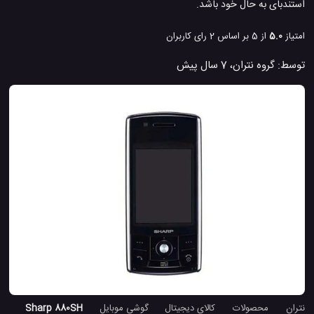
استندبای به حال خود باشد.
امتیاز
5.0
از 5 بر اساس
2
رای کاربران
توسط:
گروه نتران
،
7 سال پیش
نتران
محصولات
کالای دیجیتال
گوشی موبایل
Sharp 880SH