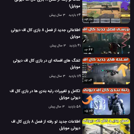
برای آیفون
موبایل!
PUBG Mobile
PUBG
Call of Duty Mobile
#
#
#
24 بازدید
3 سال پیش
03:20
بازی Call Of Duty
بازی پابجی
بازی پابجی موبایل
#
#
#
اطلاعاتی جدید از فصل 8 بازی کال اف دیوتی
موبایل
بازی کال اف دیوتی موبایل
پابجی
پابجی موبایل
#
#
#
41 بازدید
3 سال پیش
02:44
دانلود بازی کال اف دیوتی موبایل
کال اف دیوتی
#
#
تفنگ های افسانه ای در بازی کال اف دیوتی
کال اف دیوتی موبایل
مقایسه Call of Duty و Pubg
#
#
موبایل
119 بازدید
3 سال پیش
مقایسه بازی کال اف دیوتی موبایل و پابجی موبایل
#
02:04
مقایسه گرافیک بازی PUBG
#
تکامل و تغییرات رتبه بندی ها در بازی کال اف
دیوتی موبایل
22.8 هزار بازدید
7 سال پیش
بازی
تکنولوژی
ویدئو
ویدئو های بازی
58 بازدید
3 سال پیش
05:26
اطلاعات جدید لو رفته از فصل 8 بازی کال اف
دیوتی موبایل