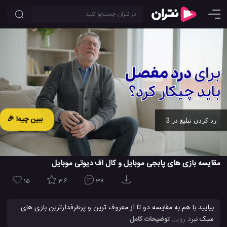
ببین چیه! 🎉
رد کردن تبلیغ در 2
Ad -
00:19
مقایسه بازی های پابجی موبایل و کال اف دیوتی موبایل
15
3.6
38
بیایید با هم به مقایسه دو تا از معروف ترین و پرطرفدارترین بازی های
سبک نبرد رویال یا سبک بقاء و زنده ماندن تا آخرین نفر، برای گوشی های
... توضیحات کامل