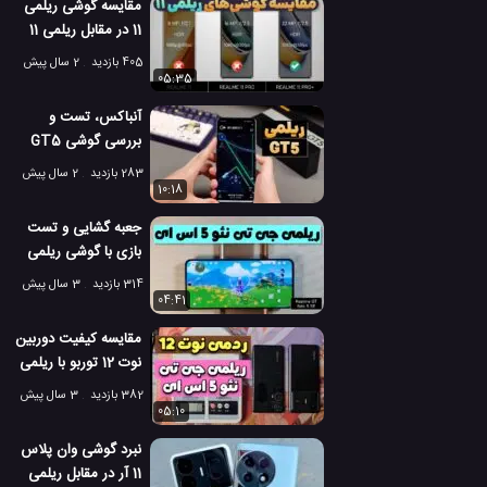
مقایسه گوشی ریلمی
11 در مقابل ریلمی 11
پرو و ریلمی 11 پرو
405 بازدید
2 سال پیش
پلاس!
05:35
آنباکس، تست و
بررسی گوشی GT5
240W ریلمی با رم 24
283 بازدید
2 سال پیش
گیگ!
10:18
جعبه گشایی و تست
بازی با گوشی ریلمی
جی تی نئو 5 اس ای!
314 بازدید
3 سال پیش
04:41
مقایسه کیفیت دوربین
نوت 12 توربو با ریلمی
جی تی نئو 5 اس ای
382 بازدید
3 سال پیش
05:10
نبرد گوشی وان پلاس
11 آر در مقابل ریلمی