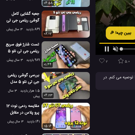
04:58
جعبه گشایی کامل
گوشی ریلمی جی تی
نئو 5 با رنگ سفید!
869 بازدید
3 سال پیش
ببین چیه! 🎉
08:02
تست شارژ فوق سریع
ریلمی جی تی نئو 5
مدل 240 وات!
989 بازدید
3 سال پیش
2
5.0
01:44
بررسی گوشی ریلمی
 هوشمندانه دیدن آن را توصیه می کنم. در
جی تی نئو 5 مدل
240 وات!
1.5 هزار بازدید
3 سال
ریلمی
04:23
پیش
مقایسه ردمی نوت 12
پرو پلاس در مقابل
ریلمی جی تی نئو 3T!
141 بازدید
3 سال پیش
05:16