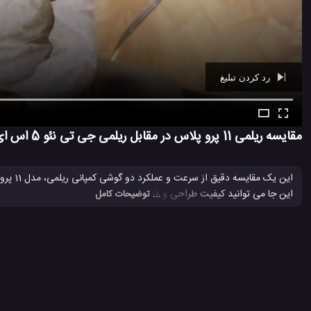
رد کردن تبلیغ
Ad -
00:40
مقایسه ریلمی 11 پرو پلاس در مقابل ریلمی جی تی نئو 5 اس ای
این جا می توانید کیفیت طراحی و قابلیت های این دو گوشی را خوبی با یکدیگ
... توضیحات کامل
بررسی ریلمی جی تی نئو5 SE
بررسی گوشی ریلمی 11 پرو پلاس
تست با
#
#
#
گوشی ریلمی 11 Pro Plus
گوشی ریلمی 11 پرو پلاس
گوشی ریلمی جی تی 
#
#
#
موبایل ریلمی 11 پرو پلاس
موبایل ریلمی جی تی نئو 5 اس ای
#
#
507 بازدید
3 سال پیش
بررسی
نقد و بررسی موبایل ها
ویدئو
ویدئو 