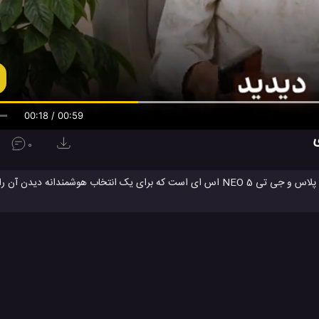
00:19 / 00:59
0
این یک مقایسه دقیق از سرعت و عملکرد دو گوشی کمپانی ریلمی، مدل 11 پرو پلاس و جی تی NEO 5 اس ای است که برای یک انتخاب
ر مقایسه کنید.
زی ریلمی GT NEO 5 SE
تلفن همراه ریلمی 11 پرو پلاس
گوشی جدید 
#
#
نئو 5 اس ای
موبایل Realme 11 پرو پلاس
موبایل جدید ریلمی
#
#
های تکنولوژی