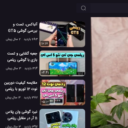
آنباکس، تست و
بررسی گوشی GT5
240W ریلمی با رم 24
283 بازدید
2 سال پیش
گیگ!
10:18
جعبه گشایی و تست
بازی با گوشی ریلمی
جی تی نئو 5 اس ای!
314 بازدید
3 سال پیش
04:41
مقایسه کیفیت دوربین
نوت 12 توربو با ریلمی
جی تی نئو 5 اس ای
382 بازدید
3 سال پیش
05:10
نبرد گوشی وان پلاس
11 آر در مقابل ریلمی
جی تی نئو 5!
397 بازدید
3 سال پیش