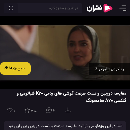
ببین چیه! 🎉
رد کردن تبلیغ در 2
Ad -
00:31
مقایسه دوربین و تست سرعت گوشی های ردمی K20 شیائومی و
گلکسی A70 سامسونگ
1
3.5
6
شما در این
ویدئو
می توانید مقایسه سرعت و تست دوربین بین این دو