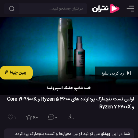
ببین چیه! 🎉
رد کردن تبلیغ
Ad -
00:42
اولین تست بنچمارک پردازنده های Ryzen 5 3600 و Core i9-9900K
و Ryzen 7 2700X
1
4.0
0
شما در این
ویدئو
می توانید اولین معیارها و تست بنچمارک پردانزده