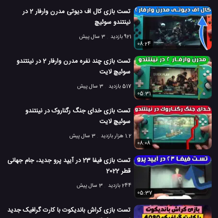
تست بازی کال اف دیوتی مدرن وارفار 2 در
بنچمارک وسیله هوشمند
پردازنده Core i9
#
#
نینتندو سوئیچ
921 بازدید
3 سال پیش
پردازنده Core i9 اینتل
پردازنده Core i9-9900K
#
#
08:24
6.1 هزار بازدید
7 سال پیش
بازی
تکنولوژی
تکنولوژی های گوناگون
کا
تست بازی چند نفره مدرن وارفار 2 در نینتندو
سوئیچ لایت
517 بازدید
3 سال پیش
05:31
تست بازی خدای جنگ رگناروک در نینتندو
سوئیچ لایت
1.2 هزار بازدید
3 سال پیش
08:08
تست بازی فیفا 23 در آیپد پرو جدید، جام جهانی
قطر 2022
244 بازدید
3 سال پیش
05:37
تست بازی کراش باندیکوت با کارت گرافیک جدید