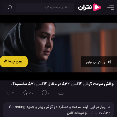
ببین چیه! 🎉
رد کردن تبلیغ
Ad -
00:45
چالش سرعت گوشی گلکسی A32 در مقابل گلکسی A71 سامسونگ
2
3.0
0
ما اینبار در این فیلم سرعت و عملکرد دو گوشی برتر و جدید Samsung
Galaxy A32 و Samsung Galaxy A71 را با یکدیگر بررسی خواهیم
... توضیحات کامل