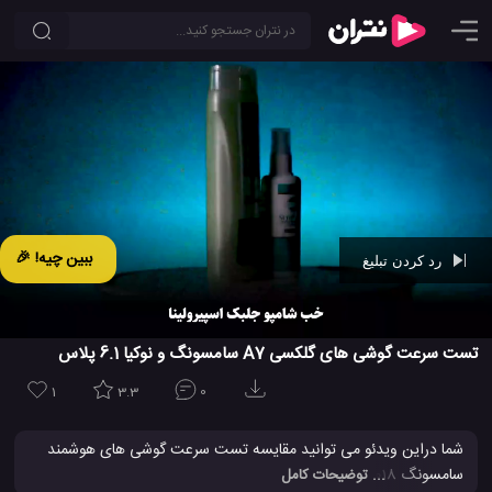
ببین چیه! 🎉
رد کردن تبلیغ
Ad -
00:42
تست سرعت گوشی های گلکسی A7 سامسونگ و نوکیا 6.1 پلاس
1
3.3
0
شما دراین ویدئو می توانید مقایسه تست سرعت گوشی های هوشمند
سامسونگ a7 2018 در مقابل نوکیا 6.1 پلاس 2019 را مشاهده بنماید. شما
... توضیحات کامل