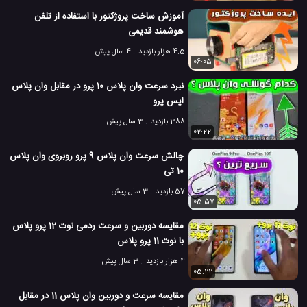
تست سرعت موبایل
گلکسی A71
گلکسی S9 پلاس
#
#
#
آموزش ساخت پروژکتور با استفاده از تلفن
هوشمند قدیمی
گوشی گلکسی A71 سامسونگ
مقایسه سرعت گوشی همراه
#
#
4.5 هزار بازدید
4 سال پیش
06:05
مقایسه سرعت موبایل
#
نبرد سرعت وان پلاس 10 پرو در مقابل وان پلاس
8.3 هزار بازدید
6 سال پیش
تکنولوژی
موبایل
ویدئو
ویدئو های تکنو
ایس پرو
388 بازدید
3 سال پیش
02:22
چالش سرعت وان پلاس 9 پرو روبروی وان پلاس
10 تی
57 بازدید
3 سال پیش
05:57
مقایسه دوربین و سرعت ردمی نوت 12 پرو پلاس
با نوت 11 پرو پلاس
4 هزار بازدید
3 سال پیش
05:22
مقایسه سرعت و دوربین وان پلاس 11 در مقابل