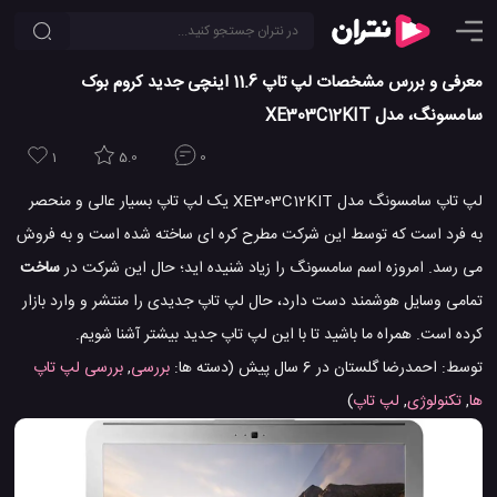
معرفی و بررس مشخصات لپ تاپ 11.6 اینچی جدید کروم بوک
سامسونگ، مدل XE303C12KIT
1
5.0
0
لپ تاپ سامسونگ مدل XE303C12KIT یک لپ تاپ بسیار عالی و منحصر
به فرد است که توسط این شرکت مطرح کره ای ساخته شده است و به فروش
می رسد. امروزه اسم سامسونگ را زیاد شنیده اید؛ حال این شرکت در
ساخت
تمامی وسایل هوشمند دست دارد، حال لپ تاپ جدیدی را منتشر و وارد بازار
کرده است. همراه ما باشید تا با این لپ تاپ جدید بیشتر آشنا شویم.
توسط:
احمدرضا گلستان
در
6 سال پیش
(دسته ها:
بررسی
,
بررسی لپ تاپ
ها
,
تکنولوژی
,
لپ تاپ
)