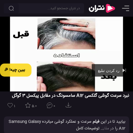
ببین چیه! 🎉
رد کردن تبلیغ
Ad -
00:42
نبرد سرعت گوشی گلکسی A12 سامسونگ در مقابل پیکسل 3 گوگل
1
5.0
0
بیایید تا در این
فیلم
سرعت و عملکرد گوشی میانرده Samsung Galaxy
A12 را در مقابل Google Pixel 3 بررسی کنیم. گوشی گلکسی A12
... توضیحات کامل