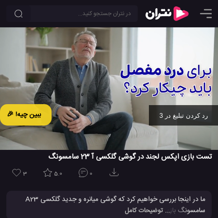
ببین چیه! 🎉
رد کردن تبلیغ در 2
Ad -
00:19
تست بازی اپکس لجند در گوشی گلکسی آ 23 سامسونگ
3
5.0
0
ما در اینجا بررسی خواهیم کرد که گوشی میانره و جدید گلکسی A23
سامسونگ بازی محبوب و پرطرفدار اپکس لجند را چگونه اجرا خواهد
... توضیحات کامل