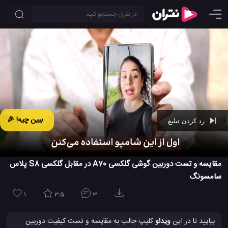
ببین چیه! 🎉
رد کردن تبلیغ
Ad -
00:42
مقایسه و تست دوربین گوشی گلکسی A70 در مقابل گلکسی S8 پلاس
سامسونگ
1
3.5
3
بیایید تا در این
ویدئو
کلیپ جالب به مقایسه و تست کیفیت دوربین