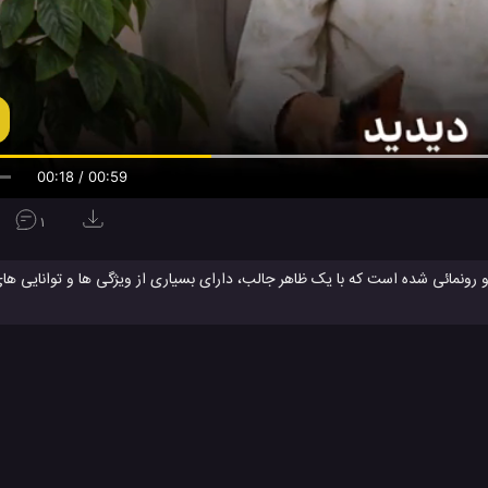
00:19 / 00:59
1
 همراه جدید Galaxy M30s سامسونگ معرفی و رونمائی شده است که با یک ظاهر جالب، دارای بسیاری از ویژگی ها و توا
یی باز کردن چهره، باز کردن قفل بل اثر انگشت، ابعاد، تست دوربین، تست سلفی،
شب، تست اتصال OTG
2019 معرفی و عرضه شده است، دارای یک نمایشگر 6.4 این
گلکسی M30s
جعبه گشایی
جعبه گشایی گلکسی M30s سامسونگ
#
#
#
سی
ویدئو های تکنولوژی