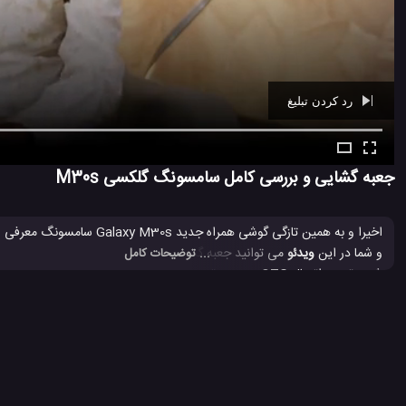
رد کردن تبلیغ
Ad -
00:40
جعبه گشایی و بررسی کامل سامسونگ گلکسی M30s
اخیرا و به همین تازگی گوشی
و شما در این
ویدئو
می توانید جعبه گشایی، نکات و ویژگی های برجسته، توانا
... توضیحات کامل
64/128 گیگی عرضه می شود. این گوشی همچنین با یک باتری فوق عظیم 6 هزار میلی آمپری، سه دوربین عقب 48، 8 و 5 مگاپیکسلی و یک دوربین جلو 16 مگی در دسترس است.
Galaxy M30s
M30s
بررسی کامل Galaxy M30s
تست مقاومت 
#
#
#
#
گلکسی M30s سامسونگ
گوشی گلکسی M30s
مشخصات گلکسی M30s
#
#
#
17.4 هزار بازدید
7 سال پیش
تکنولوژی
موبایل
ویدئو
ویدئو های برر