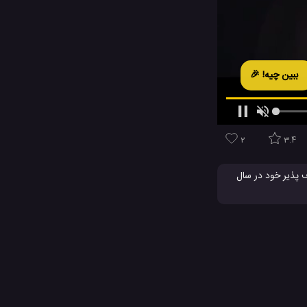
ببین چیه! 🎉
2
3.4
 پذیر خود در سال