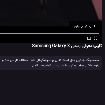
رد کردن تبلیغ
Ad -
00:29
کلیپ معرفی رسمی Samsung Galaxy X
سامسونگ چندین سال است که روی نمایشگرهای قابل انعطاف کار می کند و این
2018 باشد. ببینید پیش نمایش رسمی گوشی تلفن همراه
amsung Galaxy X
... توضیحات کامل
اخبار سامسونگ
تلفن همراه خم شو سامسونگ
گوشی همراه Samsung Galaxy X
#
#
#
4.4 هزار بازدید
8 سال پیش
موبایل
ویدئو
ویدئو های تکنولوژی