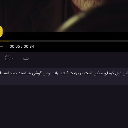
00:05 / 00:34
0
 غول کره ای ممکن است در نهایت آماده ارائه اولین گوشی هوشمند کاملا انعطاف
S
با توانایی خم شو و انعطاف پذیز.
معرفی رسمی Galaxy X
موبایل سامسونگ
#
#