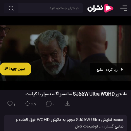
ببین چیه! 🎉
رد کردن تبلیغ
Ad -
00:42
مانیتور SJ55W Ultra WQHD سامسونگ، بسیار با کیفیت
1
4.7
0
صفحه نمایش SJ55W Ultra مجهز به مانیتور WQHD فوق العاده و
نمایی گسترده " 34 اینچی"، با قدرتی خارق العاده برای وظایف چند کاره
... توضیحات کامل