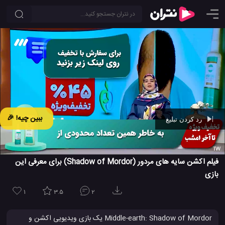
ببین چیه! 🎉
رد کردن تبلیغ
Ad -
00:42
فیلم اکشن سایه های مردور (Shadow of Mordor) برای معرفی این
بازی
1
3.5
2
Middle-earth: Shadow of Mordor یک بازی ویدیویی اکشن و