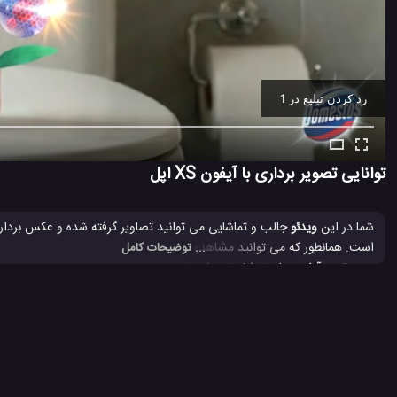
رد کردن تبلیغ در 1
Ad -
00:11
توانایی تصویر برداری با آیفون XS اپل
شما در این
ویدئو
... توضیحات کامل
جدیدترین آیفون های 11 اپل نیز برای فیلم برداری و عکس برداری فوق العاده هستند، سری گوشی های آیفون سال گذشته نیز همچنان برای تصویر برداری بسیار عالی می باشند.
iPhone XS
iPhone XS MAX
Xs
آیفون XS
آیفون XS Max
#
#
#
#
#
بررسی آیفون XS
تلفن همراه آیفون XS
#
#
6.7 هزار بازدید
7 سال پیش
تکنولوژی
موبایل
ویدئو
ویدئو های تکنو