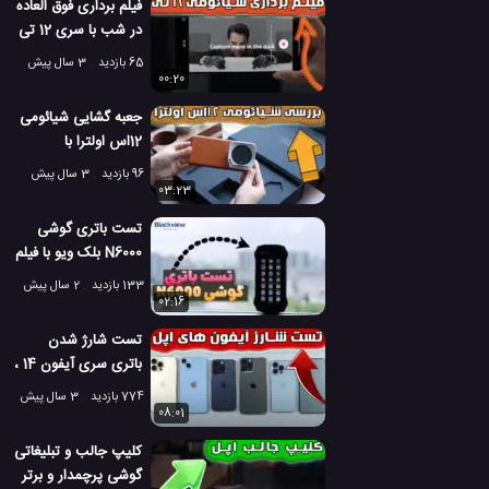
فیلم برداری فوق العاده
در شب با سری 12 تی
شیائومی
65 بازدید
3 سال پیش
00:20
جعبه گشایی شیائومی
12اس اولترا با
تجهیزات فیلم برداری
96 بازدید
3 سال پیش
03:23
تست باتری گوشی
N6000 بلک ویو با فیلم
برداری!
133 بازدید
2 سال پیش
02:16
تست شارژ شدن
باتری سری آیفون 14 ،
آیفون 13 و آیفون 11
774 بازدید
3 سال پیش
08:01
کلیپ جالب و تبلیغاتی
گوشی پرچمدار و برتر