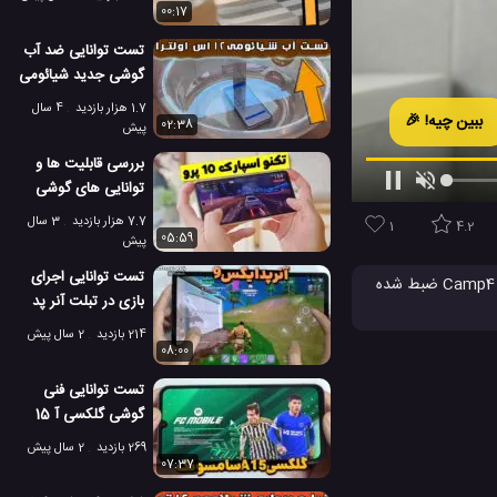
00:17
تست توانایی ضد آب
گوشی جدید شیائومی
12 اس اولترا
1.7 هزار بازدید
4 سال
ببین چیه! 🎉
02:38
پیش
بررسی قابلیت ها و
توانایی های گوشی
تکنو اسپارک 10 پرو
7.7 هزار بازدید
3 سال
1
4.2
05:59
پیش
تست توانایی اجرای
جالب و تماشایی می توانید تصاویر گرفته شده و عکس برداری شده از طریق آیفون ایکس اس اپل را مشاهده کنید که توسط گروه Camp4 Collective ضبط شده
بازی در تبلت آنر پد
بط کرده اند. در حالی که
ایکس 9 با بازی
214 بازدید
2 سال پیش
فورتنایت!
08:00
تست توانایی فنی
گوشی گلکسی آ 15
سامسونگ با بازی
269 بازدید
2 سال پیش
فوتبال!
07:37