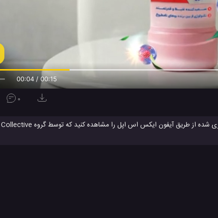
00:04 / 00:15
0
است. همانطور که می توانید مشاهده کنید، این گروه با آیفون های جدید 2018 اپل، تصاویر خیره کننده و بی نظیری از طبیعت سراسر جهان را ثبت و ض
آیفون XS MAX اپل
آیفون XS اپل
اپل iPhone XS
بررسی iPhone XS
#
#
#
#
لوژی