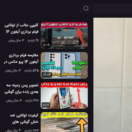
کلیپی جالب از توانایی
فیلم برداری آیفون 14
پرو اپل
92 بازدید
3 سال پیش
01:08
مقایسه فیلم برداری
آیفون 14 پرو مکس در
مقابل گلکسی اس 23
565 بازدید
3 سال پیش
اولترا!
04:24
تصویر پس زمینه سه
بعدی زنده برای گوشی
اندروید شما
682 بازدید
3 سال پیش
01:01
کیفیت توانایی ضد
خش گوشی های
جدید اوپو
233 بازدید
4 سال پیش