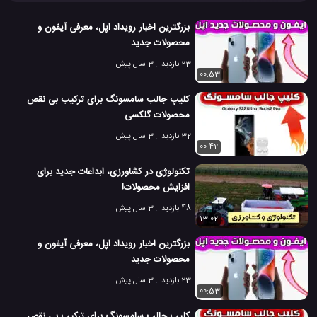
SmartThings
تجهیزات SmartThings
#
#
بزرگترین اخبار رویداد اپل، معرفی آیفون و
تجهیزات هوشمند سازی منزل
چراغ هوشمند
#
#
محصولات جدید
23 بازدید
3 سال پیش
دستیار صوتی هوشمند
دوربین هوشمند
لامپ هوشمند
#
#
#
00:53
محصولات SmartThings
#
کلیپ جالب سامسونگ برای ترکیب بی نقص
محصولات گلکسی
محصولات هوشمند سازی منزل SmartThings
منزل هوشمند
#
#
32 بازدید
3 سال پیش
00:42
هوشمند سازی قفل خانه
هوشمند سازی منزل
#
#
تکنولوژی در کشاورزی، ابداعات جدید برای
6.9 هزار بازدید
8 سال پیش
تکنولوژی
تکنولوژی های گوناگون
خانه هو
افزایش محصولات!
48 بازدید
3 سال پیش
13:02
بزرگترین اخبار رویداد اپل، معرفی آیفون و
محصولات جدید
23 بازدید
3 سال پیش
00:53
کلیپ جالب سامسونگ برای ترکیب بی نقص